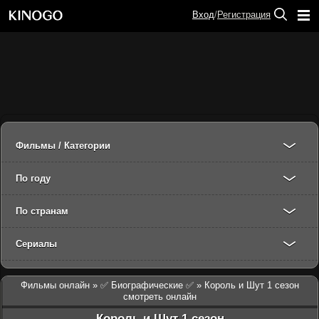
Вход
/
Регистрация
Фильмы / Категории
По году
По странам
Сериалы
Фильмы онлайн
»
✅ Биографические ✅
» Король и Шут 1 сезон
смотреть онлайн
Король и Шут 1 сезон