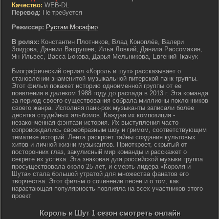
Качество:
WEB-DL
Перевод:
Не требуется
Режиссер:
Рустам Мосафир
В ролях:
Константин Плотников, Влад Коноплёв, Валери
Зоидова, Даниил Вахрушев, Илья Ловкий, Данила Рассомахин,
Ян Ильвес, Васса Бокова, Дарья Мельникова, Евгений Ткачук
Биографический сериал «Король и шут» рассказывает о
становлении знаменитой музыкальной питерской панк-группы.
Этот фильм покажет историю одноименной группы от ее
появления в далеком 1988 году до распада в 2013 г. Эта команда
за период своего существования собрала миллионы поклонников
своего жанра. Исполняя панк-рок музыканты записали более
десятка студийных альбомов. Каждая их композиция -
незаконченная фэнтази-история. Их выступления часто
сопровождались своеобразным шоу и гримом, соответствующим
тематике историй. Лента раскроет тайны создания культовых
хитов и личной жизни музыкантов. Приоткроет, скрытый от
посторонних глаз, закулисный мир команды и расскажет о
секрете их успеха. Эта знаковая для российской музыки группа
просуществовала около 25 лет, и смерть лидера «Короля и
Шута» стала большой утратой для множества фанатов его
творчества. Этот фильм о сочинении песен и о том, как
нарастающая популярность повлияла на всех участников этого
проект
Король и Шут 1 сезон смотреть онлайн