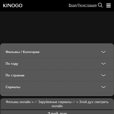
Вход
/
Регистрация
Фильмы / Категории
По году
По странам
Сериалы
Фильмы онлайн
»
✅ Зарубежные сериалы ✅
» Злой дух смотреть
онлайн
Злой дух