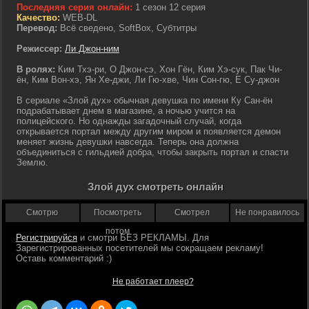
Последняя серия онлайн:
1 сезон 12 серия
Качество:
WEB-DL
Перевод:
Всё сведено, SoftBox, Субтитры
Режиссер:
Ли Джон-ним
В ролях:
Ким Тхэ-ри, О Джон-сэ, Хон Гён, Ким Хэ-сук, Пак Чи-
ён, Ким Вон-хэ, Ян Хе-джи, Ли Гю-хве, Чин Сон-гю, Е Су-джон
В сериале «Злой дух» обычная девушка по имени Ку Сан-ён
подрабатывает днем в магазине, а ночью учится на
полицейского. Но однажды загадочный случай, когда
открывается портал между другим миром и появляется демон
меняет жизнь девушки навсегда. Теперь она должна
объединиться с гильдией добра, чтобы закрыть портал и спасти
Землю.
Злой дух смотреть онлайн
Смотрю
Посмотреть
Смотрел
Не понравилось
потом
Регистрируйся
Не работает плеер?