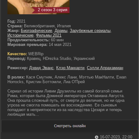
2 сезон 3 серия
Год:
2021
Страна:
Великобритания, Италия
Жанр:
Биографические
,
Драмы
,
Зарубежные сериалы
,
Исторические
,
Фильмы 2021
Продолжительность:
60 мин
Мировая премьера:
14 мая 2021
Качество:
WEBRip
Перевод:
Кравец, HDrezka Studio, Украинский
Режиссер:
Дэвид Эванс
,
Клэр Маккарти
,
Сэлли Апрахамиан
В ролях:
Кася Смутняк, Алекс Лани, Мэттью МакНалти, Ewan
Horrocks, Кристин Боттомли, Лиа О'Прей
Сериал об истории Ливии Друзиллы из самой богатой семьи
Рима, которая была Доминой императора Октавиана Августа.
Она прошла сложный путь, от смерти до величия, но ни одна
угроза не смогла помешать ее восхождению. Ее сыновья
попадают в неприятности из-за наследства Цезаря и теперь
любящая мать...
16-07-2023, 22:00