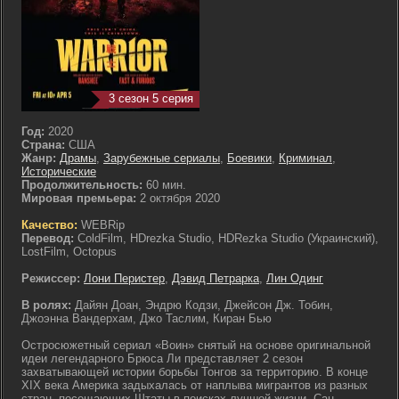
3 сезон 5 серия
Год:
2020
Страна:
США
Жанр:
Драмы
,
Зарубежные сериалы
,
Боевики
,
Криминал
,
Исторические
Продолжительность:
60 мин.
Мировая премьера:
2 октября 2020
Качество:
WEBRip
Перевод:
ColdFilm, HDrezka Studio, HDRezka Studio (Украинский),
LostFilm, Octopus
Режиссер:
Лони Перистер
,
Дэвид Петрарка
,
Лин Одинг
В ролях:
Дайян Доан, Эндрю Кодзи, Джейсон Дж. Тобин,
Джоэнна Вандерхам, Джо Таслим, Киран Бью
Остросюжетный сериал «Воин» снятый на основе оригинальной
идеи легендарного Брюса Ли представляет 2 сезон
захватывающей истории борьбы Тонгов за территорию. В конце
XIX века Америка задыхалась от наплыва мигрантов из разных
стран, посещающих Штаты в поисках лучшей жизни. Сан-