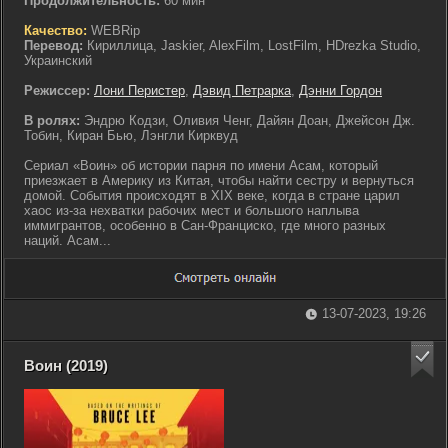
Продолжительность:
60 мин
Качество:
WEBRip
Перевод:
Кириллица, Jaskier, AlexFilm, LostFilm, HDrezka Studio,
Украинский
Режиссер:
Лони Перистер
,
Дэвид Петрарка
,
Дэнни Гордон
В ролях:
Эндрю Кодзи, Оливия Ченг, Дайян Доан, Джейсон Дж.
Тобин, Киран Бью, Лэнгли Кирквуд
Сериал «Воин» об истории парня по имени Асам, который
приезжает в Америку из Китая, чтобы найти сестру и вернуться
домой. События происходят в XIX веке, когда в стране царил
хаос из-за нехватки рабочих мест и большого наплыва
иммигрантов, особенно в Сан-Франциско, где много разных
наций. Асам...
13-07-2023, 19:26
Воин (2019)