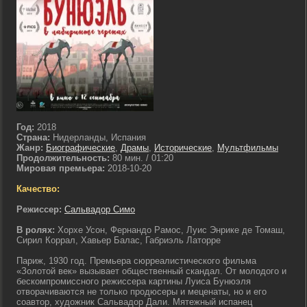
Год:
2018
Страна:
Нидерланды, Испания
Жанр:
Биографические
,
Драмы
,
Исторические
,
Мультфильмы
Продолжительность:
80 мин. / 01:20
Мировая премьера:
2018-10-20
Качество:
Режиссер:
Сальвадор Симо
В ролях:
Хорхе Усон, Фернандо Рамос, Луис Энрике де Томаш,
Сирил Коррал, Хавьер Балас, Габриэль Латорре
Париж, 1930 год. Премьера сюрреалистического фильма
«Золотой век» вызывает общественный скандал. От молодого и
бескомпромиссного режиссера картины Луиса Бунюэля
отворачиваются не только продюсеры и меценаты, но и его
соавтор, художник Сальвадор Дали. Мятежный испанец