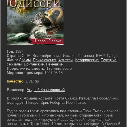
1 сезон 2 серия
Год:
1997
Страна:
США, Великобритания, Италия, Германия, ЮАР, Турция
Жанр:
Драмы
,
Приключения
,
Фэнтези
,
Исторические
,
Турецкие
сериалы
,
Британские
,
Немецкие
Продолжительность:
176 мин. всего
Мировая премьера:
1997-05-18
Качество:
DVDRip
Режиссер:
Андрей Кончаловский
В ролях:
Арманд Ассанте, Грета Скакки, Изабелла Росселлини,
Бернадетт Питерс, Эрик Робертс, Ирен Папас
Год за годом греки сражались под стенами Трои. Тысячи воинов
полегли убитыми. Никто не знал, на чьей стороне боги. Греки
роптали. Тогда их хитроумный царь Одиссей придумал, как
проникнуть в Трою.Через 10 лет осады они победили. А Одиссей