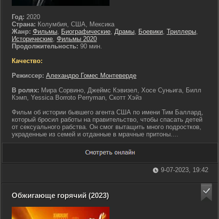
Год:
2020
Страна:
Колумбия, США, Мексика
Жанр:
Фильмы
,
Биографические
,
Драмы
,
Боевики
,
Триллеры
,
Исторические
,
Фильмы 2020
Продолжительность:
90 мин.
Качество:
Режиссер:
Алехандро Гомес Монтеверде
В ролях:
Мира Сорвино, Джеймс Кэвизел, Хосе Суньига, Билл
Кэмп, Yessica Borroto Perryman, Скотт Хэйз
Фильм об истории бывшего агента США по имени Тим Баллард,
который бросил работы на правительство, чтобы спасать детей
от сексуального рабства. Он смог вытащить много подростков,
украденные из семей и отданные в мрачные притоны....
9-07-2023, 19:42
Обжигающе горячий (2023)