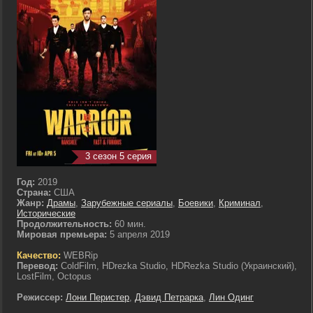
3 сезон 5 серия
Год:
2019
Страна:
США
Жанр:
Драмы
,
Зарубежные сериалы
,
Боевики
,
Криминал
,
Исторические
Продолжительность:
60 мин.
Мировая премьера:
5 апреля 2019
Качество:
WEBRip
Перевод:
ColdFilm, HDrezka Studio, HDRezka Studio (Украинский),
LostFilm, Octopus
Режиссер:
Лони Перистер
,
Дэвид Петрарка
,
Лин Одинг