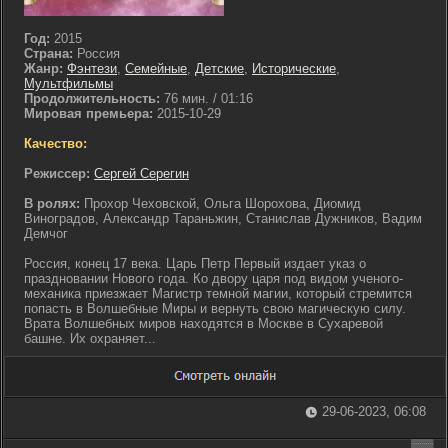
Год:
2015
Страна:
Россия
Жанр:
Фэнтези
,
Семейные
,
Детские
,
Исторические
,
Мультфильмы
Продолжительность:
76 мин. / 01:16
Мировая премьера:
2015-10-29
Качество:
Режиссер:
Сергей Серегин
В ролях:
Прохор Чеховской, Ольга Шорохова, Диомид
Виноградов, Александр Тараньжин, Станислав Дужников, Вадим
Демчог
Россия, конец 17 века. Царь Петр Первый издает указ о
праздновании Нового года. Ко двору царя под видом ученого-
механика приезжает Магистр темной магии, который стремится
попасть в Волшебные Миры и вернуть свою магическую силу.
Врата Волшебных миров находятся в Москве в Сухаревой
башне. Их охраняет...
29-06-2023, 06:08