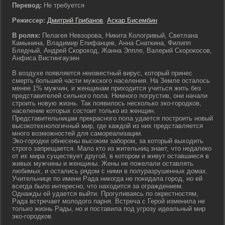
Перевод:
Не требуется
Режиссер:
Дмитрий Грибанов
,
Аскар Бисембин
В ролях:
Пелагея Невзорова, Никита Кологривый, Светлана
Камынина, Владимир Епифанцев, Анна Снаткина, Филипп
Бледный, Андрей Скороход, Жанна Эппле, Валерий Скорокосов,
Анфиса Вистингаузен
В воздухе появляется неизвестный вирус, который принес
смерть большей части мужского населения. На Земле осталось
менее 1% мужчин, и женщинам приходится учиться жить без
представителей сильного пола. Немного погрустив, они начали
строить новую жизнь. Так появилось несколько эко-городков,
население которых состоит только из женщин.
Представительницам прекрасного пола удается построить новый
высокотехнологичный мир, где каждой из них представляется
много возможностей для самореализации.
Эко-городки обнесены высоким забором, за который выходить
строго запрещается. Мало кто из жительниц знает, что недалеко
от их мира существует другой, в котором и живут оставшиеся в
живых мужчины и женщины. Жены не пожелали оставлять
любимых, и остались рядом с ними в полуразрушенных домах.
Учительнице по имени Рада никогда не покидала город, но ей
всегда было интересно, что находится за ограждением.
Однажды ей удается выйти. Прогуливаясь по окрестностям,
Рада встречает молодого парня. Встреча с Герой изменила не
только жизнь Рады, но и поставила под угрозу идеальный мир
эко-городков.