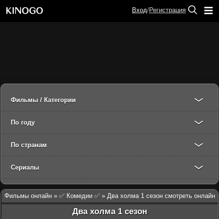
Вход
/
Регистрация
Фильмы / Категории
По году
По странам
Сериалы
Фильмы онлайн
»
✅ Комедии ✅
» Два холма 1 сезон смотреть онлайн
Два холма 1 сезон