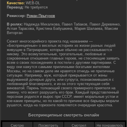
Качество:
WEB-DL
Перевод:
Не требуется
Режиссер:
Роман Прыгунов
В ролях:
Надежда Михалкова, Павел Табаков, Павел Деревянко,
Аглая Тарасова, Кристина Бабушкина, Мария Шалаева, Максим
Виторган
Сюжет многосерийного проекта под названием —
«Беспринципные» о веселых историях из жизни разных людей
живущие в Патриаршие, которые обычно не рассказываются
никому. Это возмутительные, трогательные, любовные и
сокровенные отношения главных героев, не стесняющие заявить
всем о своих похождениях в постели с другими партнерами. С
виду они кажутся самыми приличными богатыми жителями
Москвы, но на самом деле им нравятся отнюдь не приличные
ситуации. Например, муж, который прикрывается от жены
выдуманной дочерью друга, или супруга, познакомившаяся с
любовницей благоверного, и из-за этого чувствующая себя
виноватой. Парень толкающий своего примерного приятеля на
измену, что может разрушить его брак. Каждый представленный
персонаж родился и вырос при СССР, имеет моральные устои и
кое-какие принципы, но по какой-то причине все барьеры морали
рушатся, когда на горизонте появляется очередная красотка.
Беспринципные смотреть онлайн
Смотрю
Посмотреть
Смотрел
Не понравилось