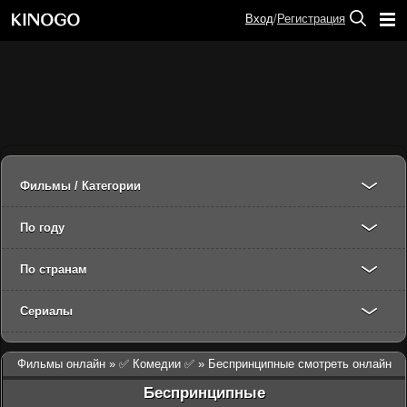
Вход
/
Регистрация
Фильмы / Категории
По году
По странам
Сериалы
Фильмы онлайн
»
✅ Комедии ✅
» Беспринципные смотреть онлайн
Беспринципные