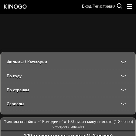
Вход
/
Регистрация
Фильмы / Категории
По году
По странам
Сериалы
Фильмы онлайн
»
✅ Комедии ✅
» 100 тысяч минут вместе (1-2 сезон)
смотреть онлайн
100 тысяч минут вместе (1-2 сезон)