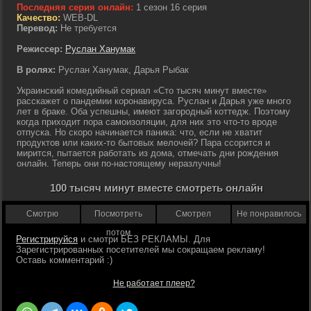
Последняя серия онлайн:
1 сезон 16 серия
Качество:
WEB-DL
Перевод:
Не требуется
Режиссер:
Руслан Ханумак
В ролях:
Руслан Ханумак, Дарья Рыбак
Украинский комедийный сериал «Сто тысяч минут вместе»
расскажет о пандемии коронавируса. Руслан и Дарья уже много
лет в браке. Оба успешны, имеют загородный коттедж. Поэтому
когда приходит пора самоизоляции, для них это что-то вроде
отпуска. Но скоро начинается паника: что, если не хватит
продуктов или каких-то бытовых мелочей? Пара ссорится и
мирится, пытается работать из дома, отмечать дни рождения
онлайн. Теперь они по-настоящему неразлучны!
100 тысяч минут вместе смотреть онлайн
Смотрю
Посмотреть
Смотрел
Не понравилось
потом
Регистрируйся
Не работает плеер?