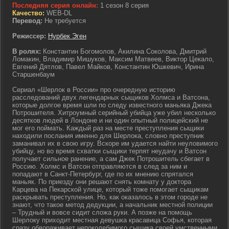
Последняя серия онлайн:
1 сезон 8 серия
Качество:
WEB-DL
Перевод:
Не требуется
Режиссер:
Нурбек Эген
В ролях:
Константин Богомолов, Акилина Соколова, Дмитрий
Ломакин, Владимир Мишуков, Максим Матвеев, Виктор Цекало,
Евгений Дятлов, Павел Майков, Константин Юшкевич, Ирина
Старшенбаум
Сериал «Шерлок в России» про очередную историю
расследований двух легендарных сыщиков Холмса и Ватсона,
которые долгое время шли по следу известного маньяка Джека
Потрошителя. Хитроумный серийный убийца уже убил несколько
десятков людей в Лондоне и ни один опытный полицейский не
мог его поймать. Каждый раз на месте преступления сыщики
находили послания именно для Шерлока, словно преступник
заманивал их в свою игру. Вскоре им удается найти неуловимого
убийцу, но во время схватки сыщики терпят неудачу и Ватсон
получает сильное ранение, а сам Джек Потрошитель сбегает в
Россию. Холмс и Ватсон отправляются в след за ним и
попадают в Санкт-Петербург, где по их мнению спрятался
маньяк. По приезду они решают снять комнату у доктора
Карцева на Пекарской улице, который тоже помогает сыщикам
раскрывать преступления. Но, как оказалось в этом городе не
знают, что такое метод дедукции, а начальник местной полиции
– Трудный и вовсе сидит сложа руки. А позже на помощь
Шерлоку приходит местная девушка красавица Софья, которая
сразу обвораживает непоколебимого сыщика своей умственными