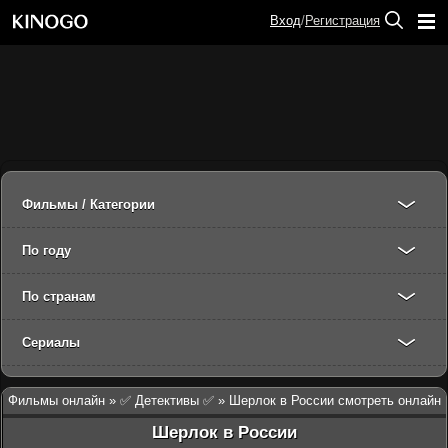
Вход
/
Регистрация
Фильмы / Категории
По году
По странам
Сериалы
Фильмы онлайн
»
✅ Детективы ✅
» Шерлок в России смотреть онлайн
Шерлок в России