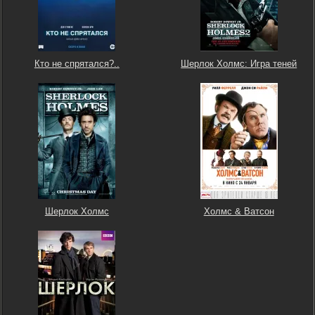
Кто не спрятался?..
Шерлок Холмс: Игра теней
Шерлок Холмс
Холмс & Ватсон