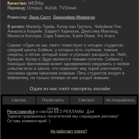
Качество:
WEBRip
Перевод:
Octopus, RuDub, TVShows
Режиссер:
Джон Скотт
,
Дженнифер Моррисон
В ролях:
Marianly Tejada, Купер ван Грутель, Чибуйкем Уче,
Анналиса Кокрейн, Барретт Карнахан, Джессика Маклеод,
Мелисса Коллазо, Сара Томпсон, Karim Diane, Уго Атего
Сериал «Один из нас лжёт» повествует о четырех студентах
средней школы Бэйвью, у которых есть глубокие, темные
секреты, и пятом, который знает и угрожает раскрыть их. Нейт,
Бронуин, Купер и Эдди являются темами сплетен. Саймон с
помощью приложения может одновременно уведомить о любом
событии всех в школе, что позволяет ему порой уничтожить
человека одним нажатием клавиши. Пять студентов входят в
библиотеку, но только четверо из них уходят живыми.
Один из нас лжёт смотреть онлайн
Смотрю
Посмотреть
Смотрел
Не понравилось
потом
Регистрируйся
Не работает плеер?