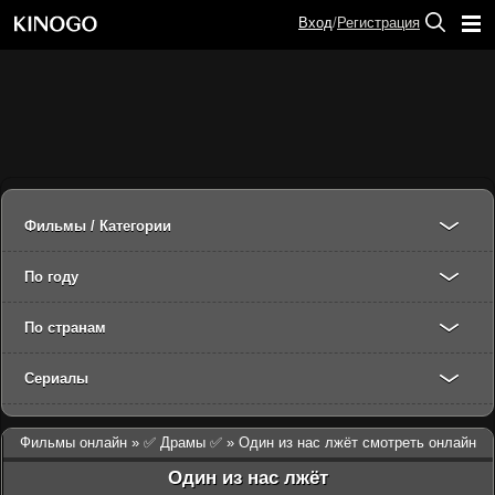
Вход
/
Регистрация
Фильмы / Категории
По году
По странам
Сериалы
Фильмы онлайн
»
✅ Драмы ✅
» Один из нас лжёт смотреть онлайн
Один из нас лжёт