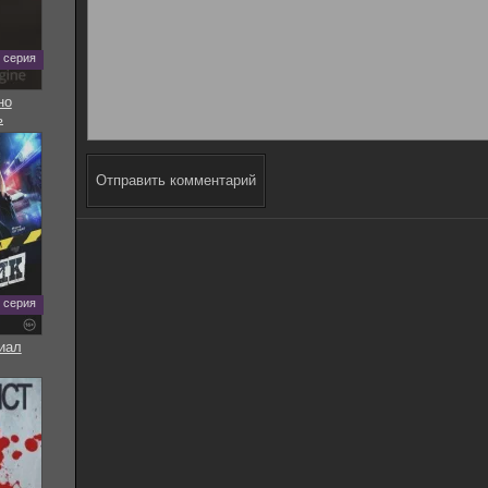
5 серия
но
ь
Отправить комментарий
8 серия
иал