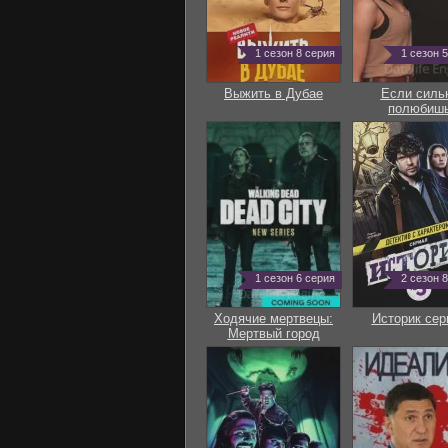
1 сезон 8 серия
1 сезон 
Выжить в Дубае
Если силь
полюбиш
1 сезон 6 серия
2 сезон 
Ходячие мертвецы:
Историк сер
Мертвый город