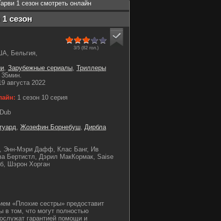
Гарви 1 сезон смотреть онлайн
 1 сезон
3/5 (
82
гол.)
А, Бельгия,
ии
,
Зарубежные сериалы
,
Триллеры
35мин.
9 августа 2022
лайн:
1 сезон 10 серия
uDub
туард
,
Жозефин Борнебуш
,
Дирбла
, Энн-Мэри Дафф, Клас Банг, Ив
ва Бертистл, Дэрил МакКормак, Saise
аб, Шэрон Хорган
ием «Плохие сестры» предоставит
ы в том, что могут полностью
послужат гарантией помощи и