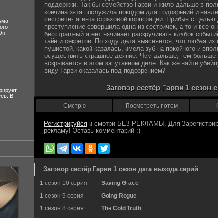
поддержки. Так бы семейство Гарви и жило дальше в пол
кончина зятя послужила поводом для подозрений и навле
сестричек агента страховой корпорации. Прибыв с целью 
ьма
преступление совершила одна из сестричек, а то и все он
ого
Он
бесстрашный агент начинает раскручивать клубок событи
тайн и секретов. По ходу дела выясняется, что любая из 
пушистой, какой казалась, имела зуб на покойного и впо
осуществить страшное деяние. Чем дальше, тем больше 
вскрывается в этом запутанном деле. Как же найти убийц
виду Гарви оказалась под подозрением?
Заговор сестёр Гарви 1 сезон 
рирует
ев. В
Смотрю
Посмотреть потом
Регистрируйся
Заговор сестёр Гарви 1 сезон дата выхода серий
1 сезон 10 серия
Saving Grace
1 сезон 9 серия
Going Rogue
1 сезон 8 серия
The Cold Truth