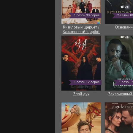
1 сезон 30 серия
2 сезон 1
Кизиловый щербет /
Основани
Клюквенный щербет
1 сезон 12 серия
1 сезон 
Злой дух
Захваченный 