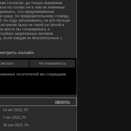
ном согласии, да только внезапная
кла на головы ни в чём не повинных
доказать, что преднамеренное
и сразу, по предварительному сговору,
й, по ходу наталкиваясь на всё больше
сестричек была не такой уж белой и
лне могла бы спланировать и
глубоко запрятанных мотивов
у, если каждая из благополучных с
смотреть онлайн
Смотрел
Не понравилось
свернуть
14 окт 2022, Пт
*
7 окт 2022, Пт
*
30 сен 2022, Пт
*