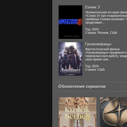
Соник 3
Увлекательная история фил
«Соник 3» про очаровательн
храбреца Соника начинает. 
продолжает...
Год: 2024
Страна: Япония, США
Громовержцы
Фантастический фильм
«Громовержцы» продемонст
первоклассную работу злоде
свое время они...
Год: 2024
Страна: США
Обновления сериалов