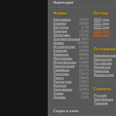
Навигация
Жанры
По году
Биографии
(1164)
2020 года
Боевики
(5905)
2021 года
Вестерны
(276)
2022 года
Военные
(1135)
2023 года
Детективы
(3213)
2024 года
Документальные
(302)
Драмы
(15465)
Исторические
(1206)
По странам
Комедии
(9485)
Криминал
(4839)
Американские
Мелодрамы
(6131)
Британские
Мультфильмы
(1404)
Российские
Приключения
(3724)
Индийские
Семейные
(2177)
Немецкие
Триллеры
(7813)
Французские
Ужасы
(3944)
Фантастика
(2891)
Фэнтези
(2694)
Сериалы
Ожидаемые
(4747)
Аниме
(311)
Русские
Дорамы
(132)
Зарубежные
Турецкие
Скоро в кино