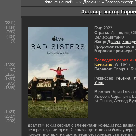
Фильмы онлайн
»
✅ Драмы ✅
» Заговор сестёр 
Заговор сестёр Гарви
(2211)
(1834)
Год:
2022
(986)
Страна:
Ирландия, СШ
(304)
Великобритания
(0)
Жанр:
Драмы
,
Комед
Продолжительность:
Мировая премьера:
1
Последняя серия он
Качество:
WEBRip
(1629)
Перевод:
Octopus, R
(2237)
(1156)
Режиссер:
Ребекка Га
(1360)
Уолш
(975)
(1868)
В ролях:
Брин Глисон
Хьюсон, Сара Грин, Е
Ní Chuinn, Ассаад Бу
(1029)
(2527)
(292)
Драматический сериал с элементами комедии под назван
невероятную историю. С самого детства они были уверен
положиться друг на друга, ведь сестринские узы всегда 