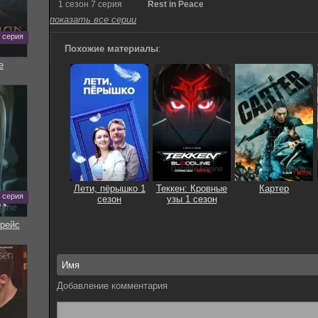
1 сезон 7 серия
Rest in Peace
показать все серии
0 серия
Похожие материалы
:
е
Лети, пёрышко 1
Теккен: Кровные
Картер
7 серия
сезон
узы 1 сезон
рейс
Добавление комментария