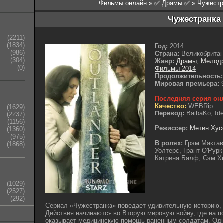
Фильмы онлайн
»
✅ Драмы ✅
» Чужестр
Чужестранка
(2211)
(1834)
Год:
2014
(986)
Страна:
Великобрита
(304)
Жанр:
Драмы
,
Мелод
(0)
Фильмы 2014
Продолжительность:
Мировая премьера:
9
Последняя серия он
Качество:
WEBRip
(1629)
Перевод:
BaibaKo, Ide
(2237)
(1156)
Режиссер:
Метин Хус
(1360)
(975)
В ролях:
Грэм Мактав
(1868)
Уолтерс, Грант О'Рурк
Катрина Балф, Сэм Х
(1029)
(2527)
(292)
Сериал «Чужестранка» поведает удивительную историю,
Действия начинаются во Вторую мировую войну, где на п
оказывает медицинскую помощь раненным солдатам. Одн