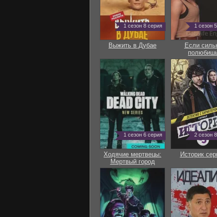
1 сезон 8 серия
1 сезон 
Выжить в Дубае
Если силь
полюбиш
1 сезон 6 серия
2 сезон 
Ходячие мертвецы:
Историк сер
Мертвый город