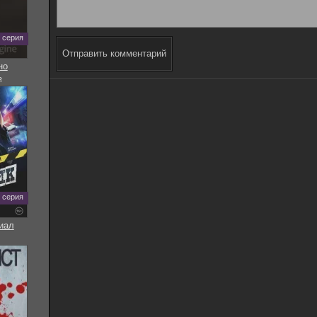
5 серия
Отправить комментарий
но
ь
8 серия
иал