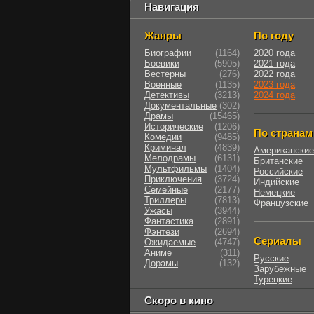
Навигация
Жанры
По году
Биографии
(1164)
2020 года
Боевики
(5905)
2021 года
Вестерны
(276)
2022 года
Военные
(1135)
2023 года
Детективы
(3213)
2024 года
Документальные
(302)
Драмы
(15465)
Исторические
(1206)
По странам
Комедии
(9485)
Криминал
(4839)
Американские
Мелодрамы
(6131)
Британские
Мультфильмы
(1404)
Российские
Приключения
(3724)
Индийские
Семейные
(2177)
Немецкие
Триллеры
(7813)
Французские
Ужасы
(3944)
Фантастика
(2891)
Фэнтези
(2694)
Сериалы
Ожидаемые
(4747)
Аниме
(311)
Русские
Дорамы
(132)
Зарубежные
Турецкие
Скоро в кино