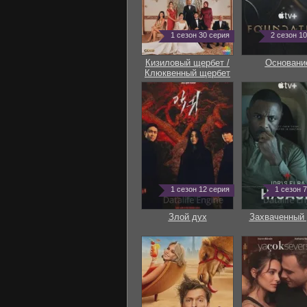
1 сезон 30 серия
2 сезон 1
Кизиловый щербет /
Основани
Клюквенный щербет
1 сезон 12 серия
1 сезон 
Злой дух
Захваченный 