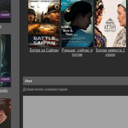
0 серия
е
Битва за Сайпан
Раньше, сейчас и
Бeлaя нeвecтa 1
потом
сезон
7 серия
Добавление комментария
рейс