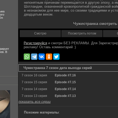
непонятным причинам перемещается в другую эпоху, а им
Шотландии, охваченной кровопролитной гражданской вой
в незнакомом для нее мире, со своими традициями и усто
ьма
двадцатым веком.
ого
Он
Чужестранка смотреть
Смотрю
Посмотреть потом
Регистрируйся
рирует
ев. В
Чужестранка 7 сезон дата выхода серий
7 сезон 16 серия
Episode #7.16
7 сезон 15 серия
Episode #7.15
7 сезон 14 серия
Episode #7.14
7 сезон 13 серия
Episode #7.13
показать все серии
Похожие материалы
: