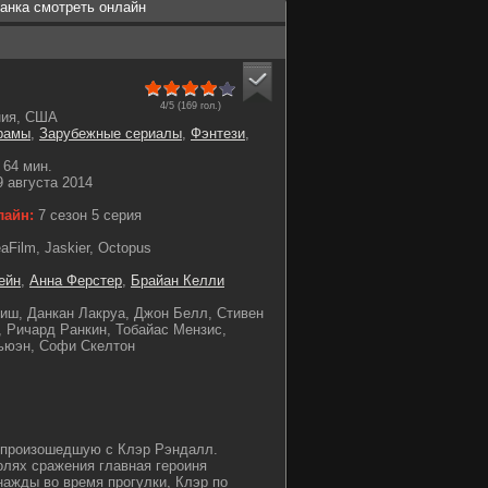
анка смотреть онлайн
4/5 (
169
гол.)
ния, США
рамы
,
Зарубежные сериалы
,
Фэнтези
,
64 мин.
 августа 2014
лайн:
7 сезон 5 серия
aFilm, Jaskier, Octopus
ейн
,
Анна Ферстер
,
Брайан Келли
иш, Данкан Лакруа, Джон Белл, Стивен
, Ричард Ранкин, Тобайас Мензис,
ьюэн, Софи Скелтон
 произошедшую с Клэр Рэндалл.
олях сражения главная героиня
ажды во время прогулки, Клэр по