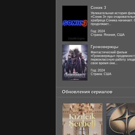
Соник 3
Увлекательная история фил
«Соник 3» про очаровательн
храбреца Соника начинает. 
продолжает...
Год: 2024
Страна: Япония, США
Громовержцы
Фантастический фильм
«Громовержцы» продемонст
первоклассную работу злоде
свое время они...
Год: 2024
Страна: США
Обновления сериалов