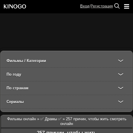
Вход
/
Регистрация
Фильмы / Категории
По году
По странам
Сериалы
Фильмы онлайн
»
✅ Драмы ✅
» 257 причин, чтобы жить смотреть
онлайн
257 причин, чтобы жить