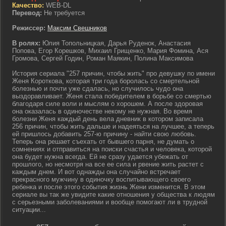
Качество:
WEB-DL
Перевод:
Не требуется
Режиссер:
Максим Свешников
В ролях:
Юлия Топольницкая, Дарья Руденок, Анастасия
Попова, Егор Корешков, Михаил Грищенко, Мария Фомина, Ася
Громова, Сергей Годин, Роман Маякин, Полина Максимова
История сериала "257 причин, чтобы жить" про девушку по имени
Женя Короткова, которая три года боролась со смертельной
болезнью и почти уже сдалась, но случилось чудо она
выздоравливает. Женя стала победителем в борьбе со смертью
благодаря силе воли и мыслям о хорошем. А после здоровая
она оказалась в одиночестве некому не нужная. Во время
болезни Женя каждый день вела дневник в котором записала
256 причин, чтобы жить дальше и надеяться на лучшее, а теперь
ей пришлось добавить 257-ю причину - найти свою любовь.
Теперь она решает съехать от бывшего парня, не думать о
сомнениях и отправиться на поиски счастья и человека, которой
она будет нужна всегда. Ей не сразу удается убежать от
прошлого, но несмотря на все ее сила и рвение жить растет с
каждым днем. И вот однажды она случайно встречает
прекрасного мужчину в одиночку воспитывающего своего
ребенка и после этого события жизнь Жени изменится. В этом
сериале вы так же увидите какие отношения у общества к людям
с серьезными заболеваниями и вообще помогают ли в трудной
ситуации...