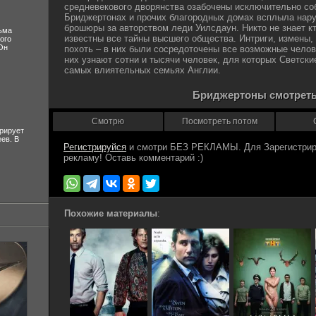
средневекового дворянства озабочены исключительно со
Бриджертонах и прочих благородных домах всплыла нар
брошюры за авторством леди Уилсдаун. Никто не знает кт
ьма
известны все тайны высшего общества. Интриги, измены, 
ого
Он
похоть – в них были сосредоточены все возможные челов
них узнают сотни и тысячи человек, для которых Светски
самых влиятельных семьях Англии.
Бриджертоны смотреть
Смотрю
Посмотреть потом
рирует
ев. В
Регистрируйся
Похожие материалы
: