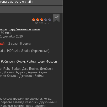
тоны смотреть онлайн
ы
3/5 (
123
гол.)
рамы
,
Зарубежные сериалы
60 мин.
5 декабря 2020
лайн:
2 сезон 8 серия
dio, HDRezka Studio (Украинский),
 Робинсон
,
Олрик Райли
,
Шери Фоксон
р, Ruby Barker, Джо Бобин, Джейсон
нс, Джули Эндрюс, Аджоа Андох,
коля Кохлан, Джонатан Бэйли
е существовали во времена, когда
 первого взгляда казались дружными и
 и любые другие представители