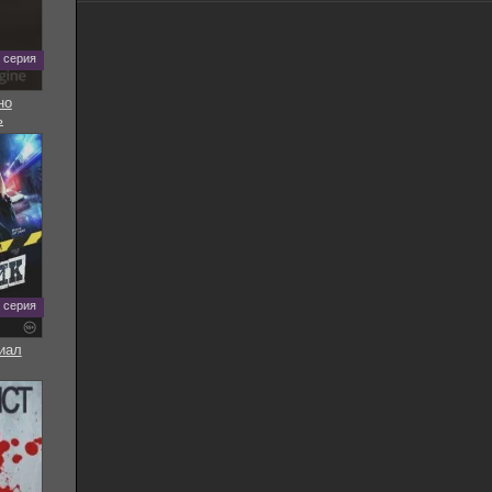
5 серия
но
ь
8 серия
иал