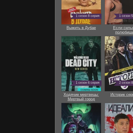
1 сезон 8 серия
1 сезон 
Выжить в Дубае
Если силь
полюбиш
1 сезон 6 серия
2 сезон 
Ходячие мертвецы:
Историк сер
Мертвый город