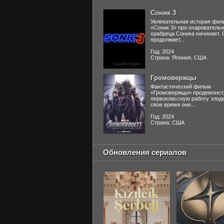
Соник 3
Увлекательная история фил
«Соник 3» про очаровательн
храбреца Соника начинает. 
продолжает...
Год: 2024
Страна: Япония, США
Громовержцы
Фантастический фильм
«Громовержцы» продемонст
первоклассную работу злоде
свое время они...
Год: 2024
Страна: США
Обновления сериалов