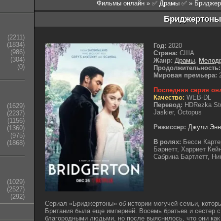
Фильмы онлайн
»
✅ Драмы ✅
» Бриджер
Бриджертон
(2211)
(1834)
Год:
2020
(986)
Страна:
США
(304)
Жанр:
Драмы
,
Мелод
(0)
Продолжительность:
Мировая премьера:
2
Последняя серия он
Качество:
WEB-DL
Перевод:
HDRezka Stu
(1629)
Jaskier, Octopus
(2237)
(1156)
Режиссер:
Джули Энн
(1360)
(975)
В ролях:
Бесси Карте
(1868)
Барнетт, Харриет Кей
Сабрина Бартлетт, Ни
(1029)
(2527)
(292)
Сериал «Бриджертоны» об истории могучей семьи, которы
Британия была еще империей. Восемь братьев и сестер с
благородными людьми, но после выяснилось, что они как