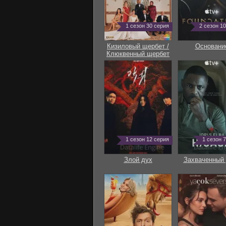
1 сезон 30 серия
2 сезон 1
Кизиловый щербет /
Основани
Клюквенный щербет
1 сезон 12 серия
1 сезон 
Злой дух
Захваченный 