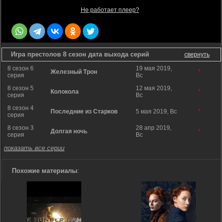
Не работает плеер?
Игра престолов 8 сезон дата выхода серий
свернуть
8 сезон 6
19 мая 2019,
Железный Трон
*
серия
Вс
8 сезон 5
12 мая 2019,
Колокола
*
серия
Вс
8 сезон 4
Последние из Старков
5 мая 2019, Вс
*
серия
8 сезон 3
28 апр 2019,
Долгая ночь
*
серия
Вс
показать все серии
Похожие материалы
: