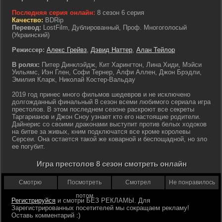
Последняя серия онлайн:
8 сезон 6 серия
Качество:
BDRip
Перевод:
LostFilm, Дублированный, Проф. Многоголосый
(Украинский)
Режиссер:
Алекс Грейвз
,
Дэвид Наттер
,
Алан Тейлор
В ролях:
Питер Динклэйдж, Кит Харингтон, Лина Хиди, Мэйси
Уильямс, Иэн Глен, Софи Тернер, Алфи Аллен, Джон Брэдли,
Эмилия Кларк, Николай Костер-Вальдау
2019 год принес много фильмов шедевров и не исключено
долгожданный финальный 8 сезон всеми любимого сериала игра
престолов. В этом последнем сезоне раскроют все секреты
Таргарианов и Джон Сноу узнает кто его настоящие родители.
Дайнерис со своими драконами выступит против белых ходоков
на битве за живых, кним подключатся все кроме королевы
Серсеи. Она остается такой же коварной и беспощадной, но зло
ее погубит.
Игра престолов 8 сезон смотреть онлайн
Смотрю
Посмотреть
Смотрел
Не понравилось
потом
Регистрируйся