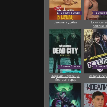
1 сезон 8 серия
1 сезон 
Выжить в Дубае
Если силь
полюбиш
1 сезон 6 серия
2 сезон 
Ходячие мертвецы:
Историк сер
Мертвый город