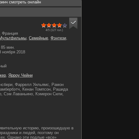
ринч смотреть онлайн
4/5 (
127
гол.)
 Франция
Мультфильмы
,
Семейные
,
Фэнтези
,
85 мин.
 ноября 2018
ный
жер
,
Ярроу Чейни
нсбери, Фаррелл Уильямс, Рамон
амбербэтч, Кенан Томпсон, Рашида
р, Сэм Лаваньино, Кэмерон Сили,
дивительную историю, произошедшую в
праздники и людей, поэтому он
сех. Однако эти подлые «все»