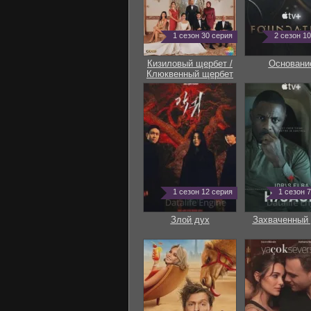
1 сезон 30 серия
2 сезон 1
Кизиловый щербет /
Основани
Клюквенный щербет
1 сезон 12 серия
1 сезон 
Злой дух
Захваченный 