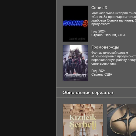
Соник 3
Увлекательная история фил
«Соник 3» про очаровательн
храбреца Соника начинает. 
продолжает...
Год: 2024
Страна: Япония, США
Громовержцы
Фантастический фильм
«Громовержцы» продемонст
первоклассную работу злоде
свое время они...
Год: 2024
Страна: США
Обновления сериалов