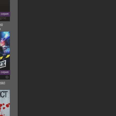
5 серия
но
ь
8 серия
иал