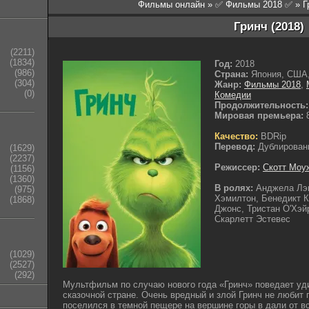
Фильмы онлайн
»
✅ Фильмы 2018 ✅
» Г
Гринч (2018)
(2211)
(1834)
Год:
2018
(986)
Страна:
Япония, США,
(304)
Жанр:
Фильмы 2018
,
(0)
Комедии
Продолжительность:
Мировая премьера:
8
Качество:
BDRip
Перевод:
Дублирован
(1629)
(2237)
Режиссер:
Скотт Моу
(1156)
(1360)
В ролях:
Анджела Лэ
(975)
Хэмилтон, Бенедикт К
(1868)
Джонс, Тристан О'Хэй
Скарлетт Эстевес
(1029)
(2527)
(292)
Мультфильм по случаю нового года «Гринч» поведает у
сказочной стране. Очень вредный и злой Гринч не любит 
поселился в темной пещере на вершине горы в дали от в