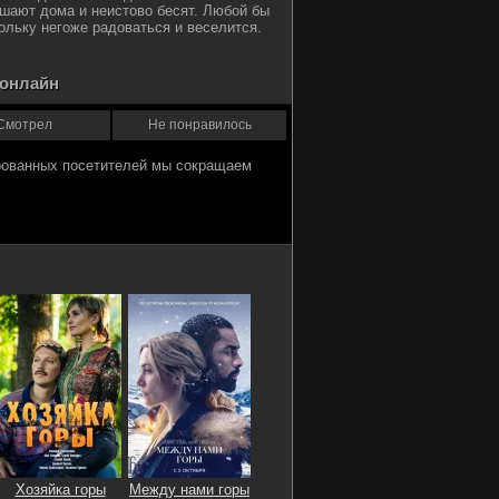
ашают дома и неистово бесят. Любой бы
ольку негоже радоваться и веселится.
 онлайн
Смотрел
Не понравилось
Хозяйка горы
Между нами горы