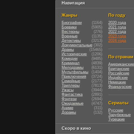
Навигация
Жанры
По году
Биографии
(1164)
2020 года
Боевики
(5905)
2021 года
Вестерны
(276)
2022 года
Военные
(1135)
2023 года
Детективы
(3213)
2024 года
Документальные
(302)
Драмы
(15465)
Исторические
(1206)
По странам
Комедии
(9485)
Криминал
(4839)
Американские
Мелодрамы
(6131)
Британские
Мультфильмы
(1404)
Российские
Приключения
(3724)
Индийские
Семейные
(2177)
Немецкие
Триллеры
(7813)
Французские
Ужасы
(3944)
Фантастика
(2891)
Фэнтези
(2694)
Сериалы
Ожидаемые
(4747)
Аниме
(311)
Русские
Дорамы
(132)
Зарубежные
Турецкие
Скоро в кино