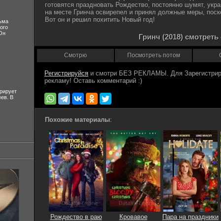
готовятся праздновать Рождество, постоянно шумят, укр
на месте Гринча освирепел и принял должные меры, поск
Вот он и решил похитить Новый год!
ьма
ого
Он
Гринч (2018) смотреть
Смотрю
Посмотреть потом
Регистрируйся
рирует
ев. В
Похожие материалы
:
Рождество в раю
Кровавое
Пара на праздники