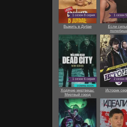
1 сезон 8 серия
1 сезон 
Выжить в Дубае
Если силь
полюбиш
1 сезон 6 серия
2 сезон 
Ходячие мертвецы:
Историк сер
Мертвый город