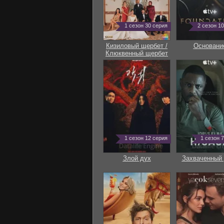
1 сезон 30 серия
2 сезон 1
Кизиловый щербет /
Основани
Клюквенный щербет
1 сезон 12 серия
1 сезон 
Злой дух
Захваченный 