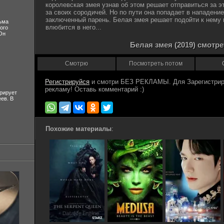
королевская змея узнав об этом решает отправиться за э
за своих сородичей. Но по пути она попадает в нападение
заключенный парень. Белая змея решает подойти к нему в
ьма
влюбится в него...
ого
Он
Белая змея (2019) смотр
Смотрю
Посмотреть потом
Регистрируйся
рирует
ев. В
Похожие материалы
: