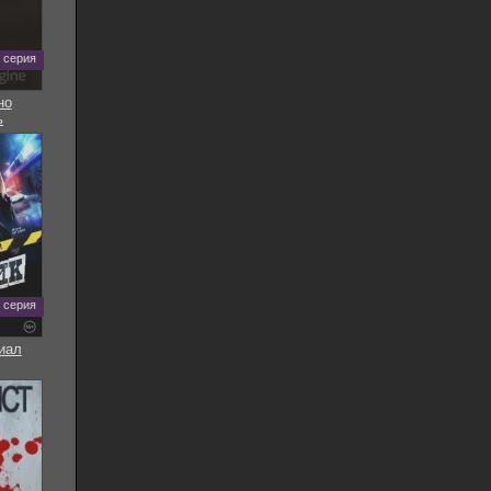
5 серия
но
ь
8 серия
иал