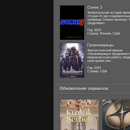
Соник 3
Увлекательная история фил
«Соник 3» про очаровательн
храбреца Соника начинает. 
продолжает...
Год: 2024
Страна: Япония, США
Громовержцы
Фантастический фильм
«Громовержцы» продемонст
первоклассную работу злоде
свое время они...
Год: 2024
Страна: США
Обновления сериалов