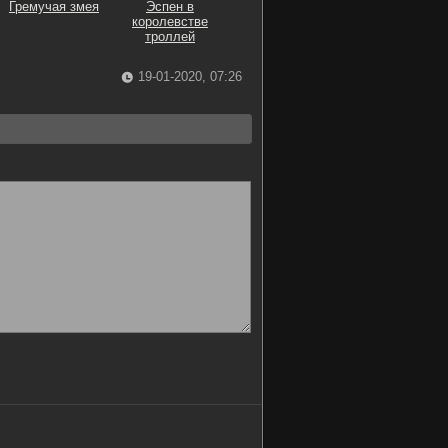
Гремучая змея
Эспен в
королевстве
троллей
19-01-2020, 07:26