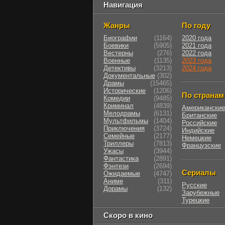
Навигация
Жанры
По году
Биографии
(1164)
2020 года
Боевики
(5905)
2021 года
Вестерны
(276)
2022 года
Военные
(1135)
2023 года
Детективы
(3213)
2024 года
Документальные
(302)
Драмы
(15465)
Исторические
(1206)
По странам
Комедии
(9485)
Криминал
(4839)
Американские
Мелодрамы
(6131)
Британские
Мультфильмы
(1404)
Российские
Приключения
(3724)
Индийские
Семейные
(2177)
Немецкие
Триллеры
(7813)
Французские
Ужасы
(3944)
Фантастика
(2891)
Фэнтези
(2694)
Сериалы
Ожидаемые
(4747)
Аниме
(311)
Русские
Дорамы
(132)
Зарубежные
Турецкие
Скоро в кино