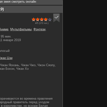
ая змея смотреть онлайн
9)
4/5 (
172
гол.)
Аниме
,
Мультфильмы
,
Фэнтези
,
95 мин.
1 января 2019
олосый
Чжао Цзи
 Чжан Яохань, Чжан Чжэ, Чжэн Сяопу,
жан Бохэн, Чжан Хэ
ворачиваются во времена правления
 Народный правитель перед уходом
 в королевстве, но вскоре Белая