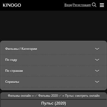
Вход
/
Регистрация
Фильмы / Категории
По году
По странам
Сериалы
Фильмы онлайн
»
✅ Фильмы 2020 ✅
» Пульс смотреть онлайн
Пульс (2020)