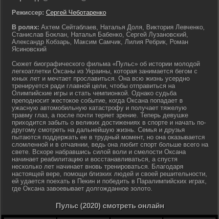
Режиссер:
Сергей Чеботаренко
В ролях:
Ахтем Сейтаблаев, Наталья Доля, Виктория Левченко,
Станислав Боклан, Наталья Бабенко, Сергей Лузановский,
Александр Кобзарь, Максим Самчик, Лилия Ребрик, Роман
Ясиновский
Сюжет биографического фильма «Пульс» об истории молодой
легкоатлетки Оксаны из Украины, которая занимается бегом с
юных лет и мечтает прославиться. Она всю жизнь усердно
тренируется ради главной цели, чтобы отправиться на
Олимпийские игры и стать чемпионкой. Однако судьба
преподносит жестокое событие, когда Оксана попадает в
ужасную автомобильную катастрофу и получает тяжелую
травму глаз, а после почти теряет зрение. Теперь девушке
приходится забыть о великих достижениях в спорте и начать по-
другому смотреть на дальнейшую жизнь. Семья и друзья
пытаются поддержать ее в трудный момент, но она оказывается
сломленной и в отчаянии, ведь она любит спорт больше всего на
свете. Вскоре набравшись силой воли и смелости Оксана
начинает реабилитацию и восстанавливаться, а спустя
несколько лет начинает вновь тренироваться. Благодаря
настоящей вере, помощи близких людей и своей решительности,
ей удается поехать в Пекин и победить в Паралимпийских играх,
где Оксана завоевывает долгожданное золото.
Пульс (2020) смотреть онлайн