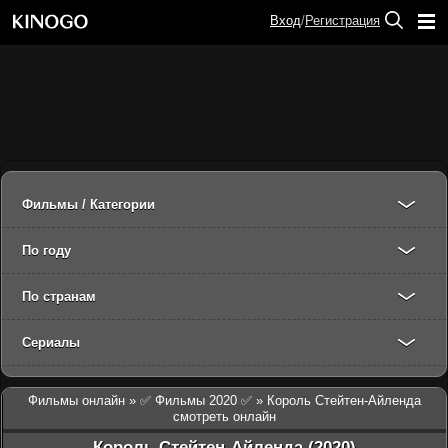
Вход
/
Регистрация
Фильмы / Категории
По году
По странам
Сериалы
Фильмы онлайн
»
✅ Фильмы 2020 ✅
» Король Стейтен-Айленда
смотреть онлайн
Король Стейтен-Айленда (2020)