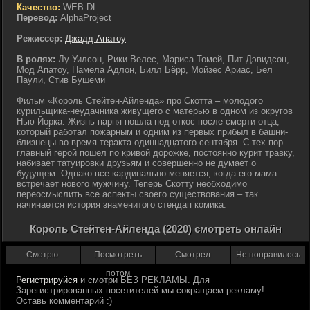
Качество:
WEB-DL
Перевод:
AlphaProject
Режиссер:
Джадд Апатоу
В ролях:
Лу Уилсон, Рики Велес, Мариса Томей, Пит Дэвидсон,
Мод Апатоу, Памела Адлон, Билл Бёрр, Мойзес Ариас, Бел
Паули, Стив Бушеми
Фильм «Король Стейтен-Айленда» про Скотта – молодого
курильщика-неудачника живущего с матерью в одном из округов
Нью-Йорка. Жизнь парня пошла под откос после смерти отца,
который работал пожарным и одним из первых прибыл в башни-
близнецы во время теракта одиннадцатого сентября. С тех пор
главный герой пошел по кривой дорожке, постоянно курит травку,
набивает татуировки друзьям и совершенно не думает о
будущем. Однако все кардинально меняется, когда его мама
встречает нового мужчину. Теперь Скотту необходимо
переосмыслить все аспекты своего существования – так
начинается история знаменитого стендап комика.
Король Стейтен-Айленда (2020) смотреть онлайн
Смотрю
Посмотреть
Смотрел
Не понравилось
потом
Регистрируйся