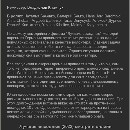
Режиссер:
Владислав Климчук
В ролях:
Наталья Бабенко, Валерий Бебко, Hans Jörg Berchtold,
Alina Cheban, Андрей Данилко, Taras Denysyuk, Алексей Дурнев,
Георгий Хостикоев, Yevhen Kibeliev, Maksym Kyrychenko
По сюжету комедийного фильма "Лучшие выходные" молодой
парень из Германии принимает решение устроиться на один из
популярных фестивалей в качестве волонтера. Главная задача
его заключается во чтобы то ни стало завоевать сердце
девушки, которая очень нравится. Однако ситуация сложная,
поскольку она выступает в качестве организатора.
Все его усилия в скором времени приводят к тому, что он, сам
того не подозревая, теряет вверенного престарелого хедлайнера
Atlas Weekend. В результате обычные парни из Кривого Рога
принимают решение организовать для себя легендарный
мальчишник. Но в один миг все пошло по незапланированному
сценарию, из-за чего между ними назревает конфликт.
Юная одесситка всеми силами старается как можно скорее
разыскать своего отца-рокера, который уже давно на пенсии. При
этом долгожданная встреча никак не стоится на протяжении
последних 10 лет. Одновременно с этим карьеристка из Львова
вскоре должна пройти судьбоносное собеседование, но планы в
очередной раз срываются по причине младшего брата.
Лучшие выходные (2022) смотреть онлайн