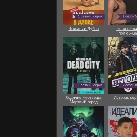
1 сезон 8 серия
1 сезон 
Выжить в Дубае
Если силь
полюбиш
1 сезон 6 серия
2 сезон 
Ходячие мертвецы:
Историк сер
Мертвый город