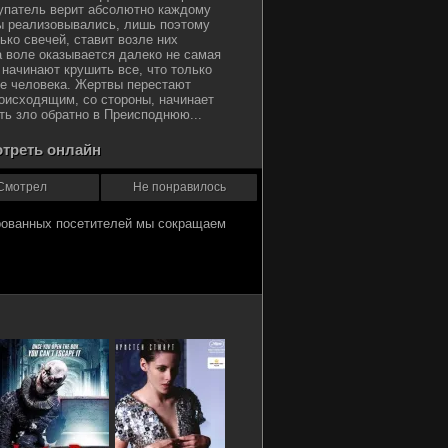
купатель верит абсолютно каждому
ты реализовывались, лишь поэтому
ко свечей, ставит возле них
а воле оказывается далеко не самая
начинают крушить все, что только
ле человека. Жертвы перестают
роисходящим, со стороны, начинает
уть зло обратно в Преисподнюю...
отреть онлайн
Смотрел
Не понравилось