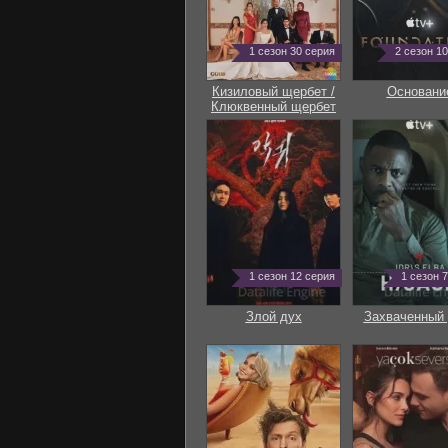
1 сезон 30 серия
2 сезон 1
Кизиловый щербет /
Основани
Клюквенный щербет
1 сезон 12 серия
1 сезон 
Злой дух
Захваченный 