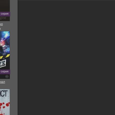
5 серия
но
ь
8 серия
иал