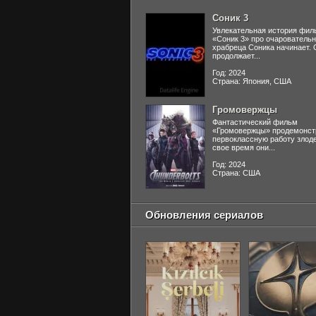
Соник 3
Увлекательная история фил
«Соник 3» про очаровательн
храбреца Соника начинает. 
продолжает...
Год: 2024
Страна: Япония, США
Громовержцы
Фантастический фильм
«Громовержцы» продемонст
первоклассную работу злоде
свое время они...
Год: 2024
Страна: США
Обновления сериалов