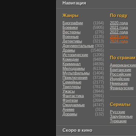
Навигация
Жанры
По году
Биографии
(1164)
2020 года
Боевики
(5905)
2021 года
Вестерны
(276)
2022 года
Военные
(1135)
2023 года
Детективы
(3213)
2024 года
Документальные
(302)
Драмы
(15465)
Исторические
(1206)
По странам
Комедии
(9485)
Криминал
(4839)
Американские
Мелодрамы
(6131)
Британские
Мультфильмы
(1404)
Российские
Приключения
(3724)
Индийские
Семейные
(2177)
Немецкие
Триллеры
(7813)
Французские
Ужасы
(3944)
Фантастика
(2891)
Фэнтези
(2694)
Сериалы
Ожидаемые
(4747)
Аниме
(311)
Русские
Дорамы
(132)
Зарубежные
Турецкие
Скоро в кино