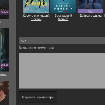
0 серия
Король махинаций
Восставший
Добрая ведьма
1 сезон
Феникс
е
Добавление комментария
7 серия
рейс
Отправить комментарий