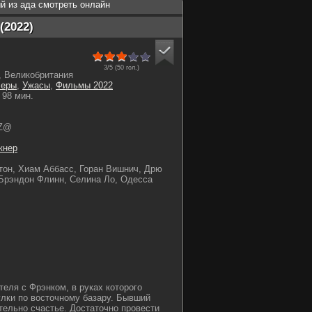
й из ада смотреть онлайн
(2022)
3/5 (
50
гол.)
 Великобритания
леры
,
Ужасы
,
Фильмы 2022
98 мин.
Z@
кнер
он, Хиам Аббасс, Горан Вишнич, Дрю
Брэндон Флинн, Селина Ло, Одесса
еля с Фрэнком, в руках которого
улки по восточному базару. Бывший
тельно счастье. Достаточно провести