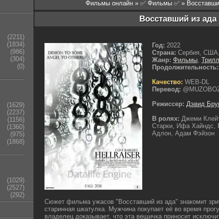
Фильмы онлайн
»
✅ Фильмы ✅
» Восставши
Восставший из ада 
(2211)
(1834)
Год:
2022
(986)
Страна:
Сербия, США,
(304)
Жанр:
Фильмы
,
Трил
(0)
Продолжительность:
Качество:
WEB-DL
Перевод:
@MUZOBO
Режиссер:
Дэвид Бру
(1629)
(2237)
В ролях:
Джеми Клейт
(1156)
Старки, Ифа Хайндс, 
(1360)
Адлон, Адам Фэйзон
(975)
(1868)
(1029)
(2527)
(292)
Сюжет фильма ужасов "Восставший из ада" знакомит зрит
старинная шкатулка. Мужчина покупает её во время прог
владелец доказывает, что эта вещичка приносит исключи