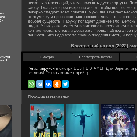
несколько махинаций, чтобы призвать духа фортуны. По
слову. Главный герой искренне хочет, чтобы все его меч
покорно следует всем советам. Мужчина зажигает несколь
ьма
шкатулочку и произносит магические слова. Только вот н
ого
Он
добрая сущность. Наружу попадает древнее зло. Демоны 
видят. У них даже имеется возможность поселиться в те
контролировать слова и действия. Фрэнк, наблюдая за п
понимать, что надо что-то срочно предпринимать, и верн
Восставший из ада (2022) см
рирует
Смотрю
Посмотреть потом
ев. В
Регистрируйся
Похожие материалы
: