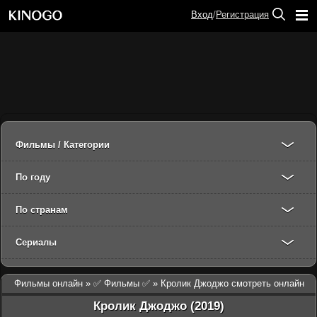
Вход
/
Регистрация
Фильмы / Категории
По году
По странам
Сериалы
Фильмы онлайн
»
✅ Фильмы ✅
» Кролик Джоджо смотреть онлайн
Кролик Джоджо (2019)