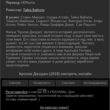
Перевод:
HDRezka
Режиссер:
Тайка Вайтити
В ролях:
Стивен Мерчант, Ситара Аттайе, Тайка Вайтити,
Томасин МакКензи, Скарлетт Йоханссон, Виктория Хоган, Алфи
Аллен, Ребел Уилсон, Роман Гриффин Дэвис, Сэм Рокуэлл
Фильм "Кролик Джоджо" является историей десятилетнего
немецкого мальчика, который потерял отца, и ищет свое место в
этом мире. Его сверстники всячески издеваются над ним, а мать
думает, что ее сын сам виноват в происходящем. Пытаясь
возместить недостаток отцовского внимания, мальчик
воображает себе нового друга, в лице Адольфа Гитлера,
который отличается от знакомого нам всем фюрера Нацисткой
Германии. Однако ситуация сильно обостряется, когда парень
узнает, что его мама укрывает в доме девочку еврейского
происхождения.
Кролик Джоджо (2019) смотреть онлайн
Смотрю
Посмотреть
Смотрел
Не понравилось
потом
Регистрируйся
Не работает плеер?