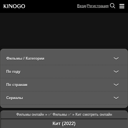
Вход
/
Регистрация
Фильмы / Категории
По году
По странам
Сериалы
Фильмы онлайн
»
✅ Фильмы ✅
» Кит смотреть онлайн
Кит (2022)