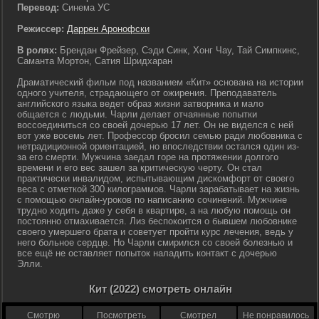
Перевод:
Синема УС
Режиссер:
Даррен Аронофски
В ролях:
Брендан Фрейзер, Сэди Синк, Хонг Чау, Тай Симпкинс,
Саманта Мортон, Сатия Шридхаран
Драматический фильм под названием «Кит» основана на истории
одного учителя, страдающего от ожирения. Преподаватель
английского языка ведет образ жизни затворника и мало
общается с людьми. Чарли делает отчаянные попытки
воссоединиться со своей дочерью 17 лет. Он не виделся с ней
вот уже восемь лет. Профессор бросил семью ради любовника с
нетрадиционной ориентацией, но впоследствии остался один из-
за его смерти. Мужчина заедал горе на протяжении долгого
времени и его вес зашел за критическую черту. Он стал
практически инвалидом, испытывающим дискомфорт от своего
веса с отметкой 300 килограммов. Чарли зарабатывает на жизнь
с помощью онлайн-уроков по написанию сочинений. Мужчине
трудно ходить даже у себя в квартире, а на любую помощь он
постоянно отмахивается. Лиз беспокоится о бывшем любовнике
своего умершего брата и советует пройти курс лечения, ведь у
него больное сердце. Но Чарли смирился со своей болезнью и
все ещё не оставляет попыток наладить контакт с дочерью
Элли.
Кит (2022) смотреть онлайн
Смотрю
Посмотреть
Смотрел
Не понравилось