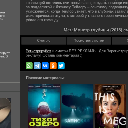
товарищей остались считанные часы, и ждать помощи из
за поддержкой к Джонасу Тейлору – опытному подводник
усложняется, когда Тейлор узнает, что в глубинах затаи
ьма
доисторическая акула, с которой у главного героя личные
ого
Он
убила его команду.
Мег: Монстр глубины (2018) с
Смотрю
Посмотреть потом
Регистрируйся
рирует
ев. В
Похожие материалы
: