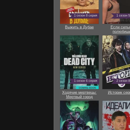
1 сезон 8 серия
1 сезон 
Выжить в Дубае
Если силь
полюбиш
1 сезон 6 серия
2 сезон 
Ходячие мертвецы:
Историк сер
Мертвый город