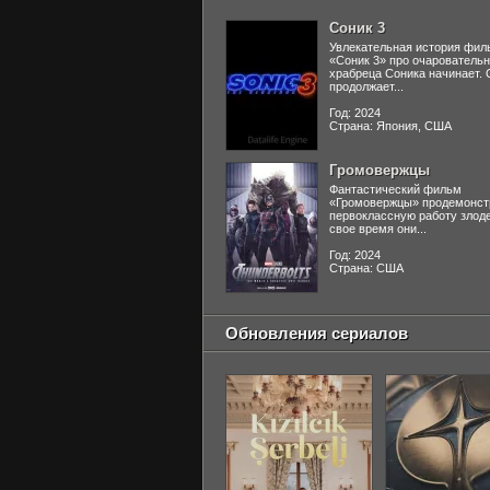
Соник 3
Увлекательная история фил
«Соник 3» про очаровательн
храбреца Соника начинает. 
продолжает...
Год: 2024
Страна: Япония, США
Громовержцы
Фантастический фильм
«Громовержцы» продемонст
первоклассную работу злоде
свое время они...
Год: 2024
Страна: США
Обновления сериалов