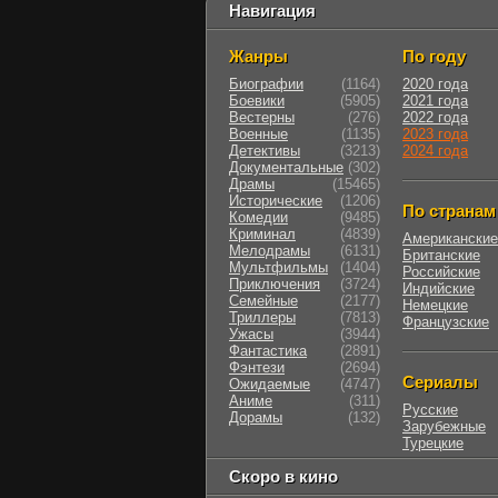
Навигация
Жанры
По году
Биографии
(1164)
2020 года
Боевики
(5905)
2021 года
Вестерны
(276)
2022 года
Военные
(1135)
2023 года
Детективы
(3213)
2024 года
Документальные
(302)
Драмы
(15465)
Исторические
(1206)
По странам
Комедии
(9485)
Криминал
(4839)
Американские
Мелодрамы
(6131)
Британские
Мультфильмы
(1404)
Российские
Приключения
(3724)
Индийские
Семейные
(2177)
Немецкие
Триллеры
(7813)
Французские
Ужасы
(3944)
Фантастика
(2891)
Фэнтези
(2694)
Сериалы
Ожидаемые
(4747)
Аниме
(311)
Русские
Дорамы
(132)
Зарубежные
Турецкие
Скоро в кино