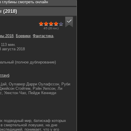
р глубины смотреть онлайн
 (2018)
4/5 (
20
гол.)
мы 2018
,
Боевики
,
Фантастика
,
113 мин.
 августа 2018
льный (полное дублирование)
лтауб
Цай, Оулавюр Дарри Оулафссон, Руби
 Джейсон Стэйтем, Рэйн Уилсон, Ли
с, Уинстон Чао, Пейдж Кеннеди
х подводный мир, батискаф которых
 в смертельной ловушке, на дне
кспедицией, понимает, что у его