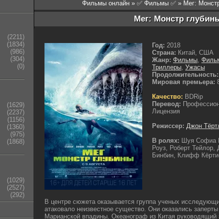
Фильмы онлайн
»
✅ Фильмы ✅
» Мег: Монст
Мег: Монстр глубины
(2211)
(1834)
Год:
2018
(986)
Страна:
Китай, США
(304)
Жанр:
Фильмы
,
Филь
(0)
Триллеры
,
Ужасы
Продолжительность:
Мировая премьера:
8
Качество:
BDRip
Перевод:
Профессиона
(1629)
Лицензия
(2237)
(1156)
Режиссер:
Джон Тёрт
(1360)
(975)
В ролях:
Шуя Софиа 
(1868)
Роуз, Роберт Тейлор,
Бинбин, Клифф Кёрти
(1029)
(2527)
(292)
В центре сюжета оказывается группа ученых исследующи
атаковало неизвестное существо. Они оказались заперты
Марианской впадины. Океанограф из Китая руководящий э