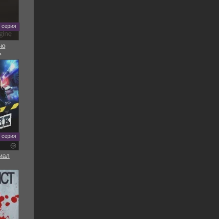
5 серия
но
ь
8 серия
иал