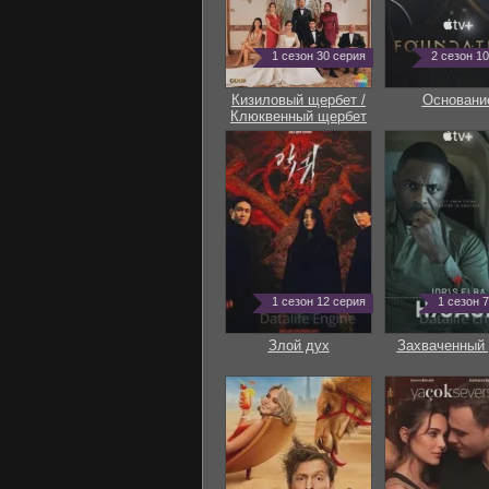
1 сезон 30 серия
2 сезон 1
Кизиловый щербет /
Основани
Клюквенный щербет
1 сезон 12 серия
1 сезон 
Злой дух
Захваченный 