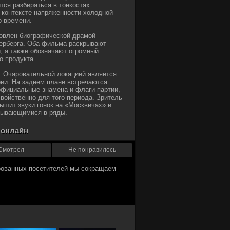
тся разбираться в тонкостях
 контексте напряженности холодной
о времени.
новлен биографической драмой
ерберга. Оба фильма раскрывают
, а также обозначают огромный
о продукта.
. Очаровательной локацией является
рии. На заднем плане встречаются
официальные знамена и флаги партии,
свойственно для того периода. Зритель
ышит звуки гонок на «Москвичах» и
дывающимися в ряды.
ь онлайн
Смотрел
Не понравилось