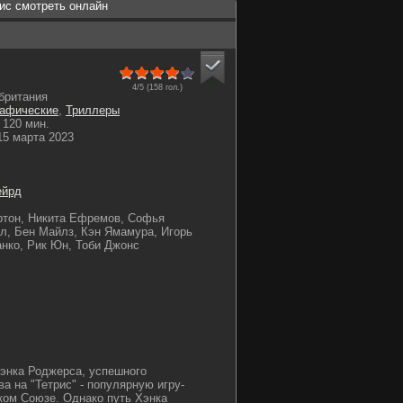
рис смотреть онлайн
4/5 (
158
гол.)
британия
рафические
,
Триллеры
120 мин.
5 марта 2023
ейрд
ртон, Никита Ефремов, Софья
л, Бен Майлз, Кэн Ямамура, Игорь
нко, Рик Юн, Тоби Джонс
энка Роджерса, успешного
а на "Тетрис" - популярную игру-
ком Союзе. Однако путь Хэнка