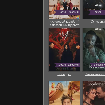
1 сезон 30 серия
2 сезон 1
Кизиловый щербет /
Основани
Клюквенный щербет
1 сезон 12 серия
1 сезон 
Злой дух
Захваченный 