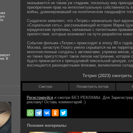
оказывается не таким уж гладким, поскольку ему приходи
приобретения прав на интеллектуальную собственность в
войны, доминировавшей на политическом ландшафте тог
ьма
ого
Он
Создатели заявляют, что «Тетрис» изначально был вдох
«Социальная сеть», рассказывающей историю Марка Цук
юридические проблемы, связанные с патентными правами
препятствия, которые возникают на пути разработки новог
События фильма «Тетрис» происходят в эпоху 80-х годов
Москва, зачастую Глазго умело скрывался на ее террито
многочисленные солдаты с автоматами, упряжки мехов, 
рирует
но также присутствует такое легкое настроение, которое 
ев. В
будто прикасается к причудливой пиксельной цензуре, сл
восхищается разноцветными блоками, великолепно скла
Тетрис (2023) смотрет
Смотрю
Посмотреть потом
Регистрируйся
Похожие материалы
: