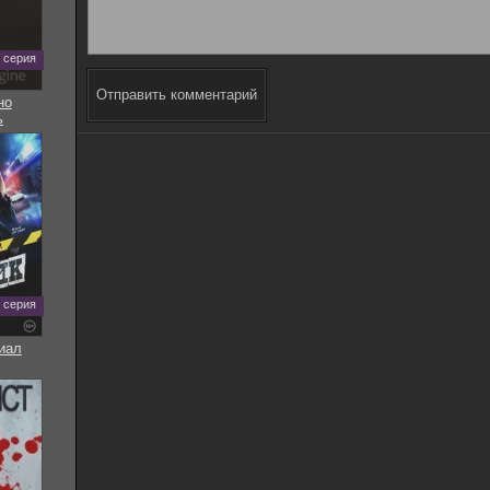
5 серия
Отправить комментарий
но
ь
8 серия
иал