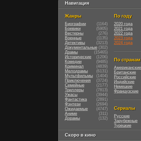
Навигация
Жанры
По году
Биографии
(1164)
2020 года
Боевики
(5905)
2021 года
Вестерны
(276)
2022 года
Военные
(1135)
2023 года
Детективы
(3213)
2024 года
Документальные
(302)
Драмы
(15465)
Исторические
(1206)
По странам
Комедии
(9485)
Криминал
(4839)
Американские
Мелодрамы
(6131)
Британские
Мультфильмы
(1404)
Российские
Приключения
(3724)
Индийские
Семейные
(2177)
Немецкие
Триллеры
(7813)
Французские
Ужасы
(3944)
Фантастика
(2891)
Фэнтези
(2694)
Сериалы
Ожидаемые
(4747)
Аниме
(311)
Русские
Дорамы
(132)
Зарубежные
Турецкие
Скоро в кино