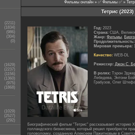
Фильмы онлайн
»
✅ Фильмы ✅
» Тет
Тетрис (2023)
(2211)
(1834)
Год:
2023
(986)
Страна:
США, Велико
(304)
Жанр:
Фильмы
,
Биог
(0)
Продолжительность:
Мировая премьера:
1
Качество:
WEB-DL
Режиссер:
Джон С. Б
(1629)
(2237)
В ролях:
Тэрон Эдже
(1156)
Лебедева, Энтони Бой
(1360)
Грабузов, Олег Штефа
(975)
(1868)
(1029)
(2527)
(292)
Биографический фильм "Тетрис" рассказывает историю Х
голландского бизнесмена, который решил приобрести прав
головоломку, созданную Алексеем Пажитновым в Советс