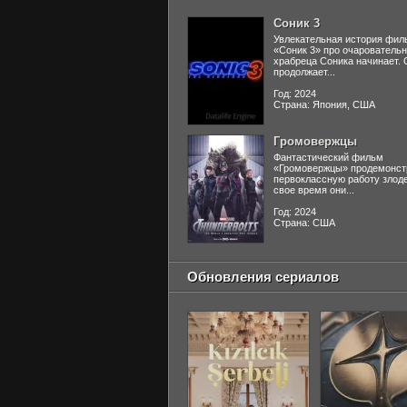
Соник 3
Увлекательная история фил
«Соник 3» про очаровательн
храбреца Соника начинает. 
продолжает...
Год: 2024
Страна: Япония, США
Громовержцы
Фантастический фильм
«Громовержцы» продемонст
первоклассную работу злоде
свое время они...
Год: 2024
Страна: США
Обновления сериалов