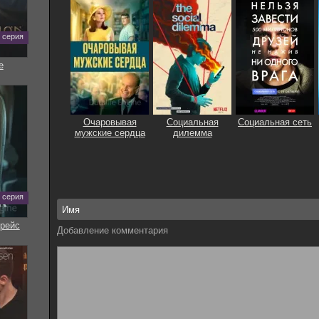
0 серия
е
Очаровывая
Социальная
Социальная сеть
мужские сердца
дилемма
7 серия
рейс
Добавление комментария