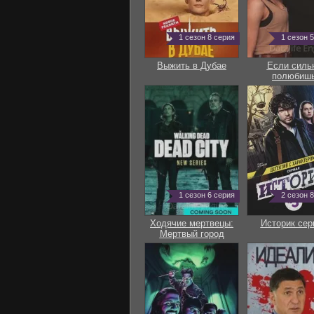
1 сезон 8 серия
1 сезон 
Выжить в Дубае
Если силь
полюбиш
1 сезон 6 серия
2 сезон 
Ходячие мертвецы:
Историк сер
Мертвый город