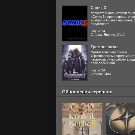
Соник 3
Увлекательная история фил
«Соник 3» про очаровательн
храбреца Соника начинает. 
продолжает...
Год: 2024
Страна: Япония, США
Громовержцы
Фантастический фильм
«Громовержцы» продемонст
первоклассную работу злоде
свое время они...
Год: 2024
Страна: США
Обновления сериалов