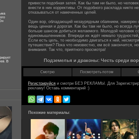
привести подобная затея. Как бы там ни было, но человек
внести в них коррективы. От подобного расклада никто не
отказываться от намеченных целей.
ьма
ого
Он
Один вор, обладающий незаурядным обаянием, намерен о
вещь ценная и дорогая. Как бы там ни было, но всегда лу
больше шансов добиться желаемого. Молодой человек с
единомышленников. Впереди их ждёт немало трудностей, 
Если есть цель, то необходимо двигаться к ней, несмотря
путешествия? Пока что неизвестно, ем всё закончится, н
внимания. Так что, приятного просмотра!
рирует
Подземелья и драконы: Честь среди воро
ев. В
Смотрю
Посмотреть потом
Регистрируйся
Похожие материалы
: