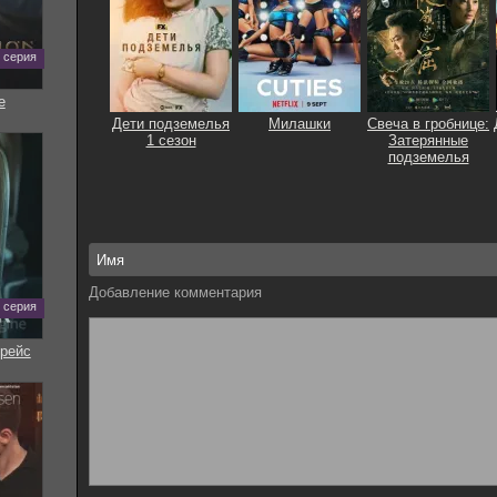
0 серия
е
Дети подземелья
Милашки
Свеча в гробнице:
1 сезон
Затерянные
подземелья
Добавление комментария
7 серия
рейс