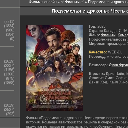
Фильмы онлайн
»
✅ Фильмы ✅
» Подземелья и драконы
Подземелья и драконы: Честь с
(2211)
(1834)
Год:
2023
(986)
Страна:
Канада, США
(304)
Жанр:
Фильмы
,
Коме
(0)
Продолжительность:
Мировая премьера:
1
Качество:
WEB-DL
Перевод:
многоголос
(1629)
Режиссер:
Джон Фрэн
(2237)
(1156)
В ролях:
Крис Пайн, 
(1360)
Джастис Смит, София 
(975)
Дэйзи Хэд, Кайл Хикс
(1868)
(1029)
(2527)
(292)
Фильм «Подземелья и драконы: Честь среди воров» это 
история. Команда авантюристов решила в очередной раз 
окажется не только интересным, но и необычным. Никто и