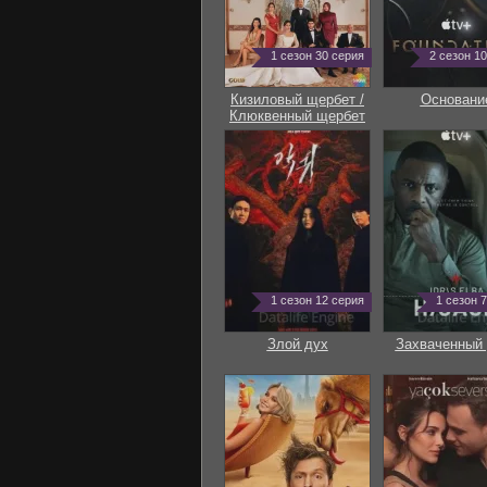
1 сезон 30 серия
2 сезон 1
Кизиловый щербет /
Основани
Клюквенный щербет
1 сезон 12 серия
1 сезон 
Злой дух
Захваченный 