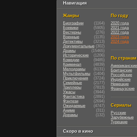
Навигация
Жанры
По году
Биографии
(1164)
2020 года
Боевики
(5905)
2021 года
Вестерны
(276)
2022 года
Военные
(1135)
2023 года
Детективы
(3213)
2024 года
Документальные
(302)
Драмы
(15465)
Исторические
(1206)
По странам
Комедии
(9485)
Криминал
(4839)
Американские
Мелодрамы
(6131)
Британские
Мультфильмы
(1404)
Российские
Приключения
(3724)
Индийские
Семейные
(2177)
Немецкие
Триллеры
(7813)
Французские
Ужасы
(3944)
Фантастика
(2891)
Фэнтези
(2694)
Сериалы
Ожидаемые
(4747)
Аниме
(311)
Русские
Дорамы
(132)
Зарубежные
Турецкие
Скоро в кино