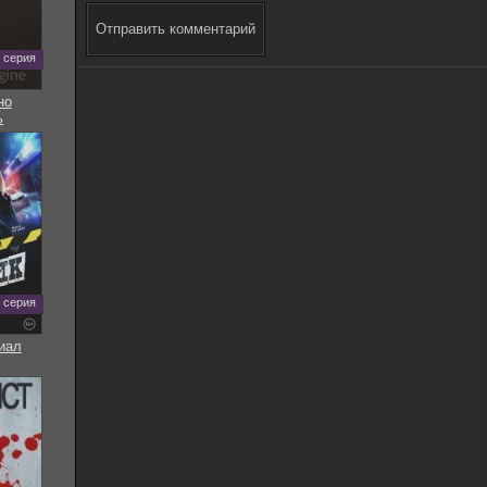
Отправить комментарий
5 серия
но
ь
8 серия
иал