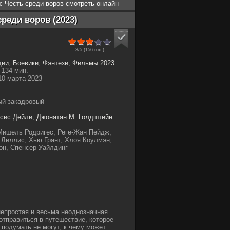
: Честь среди воров смотреть онлайн
реди воров (2023)
3/5 (
156
гол.)
дии
,
Боевики
,
Фэнтези
,
Фильмы 2023
134 мин.
0 марта 2023
ый закадровый
сис Дейли
,
Джонатан М. Голдштейн
Мишель Родригес, Реге-Жан Пейдж,
Лиллис, Хью Грант, Хлоя Коулмэн,
он, Спенсер Уайлдинг
непростая и весьма неоднозначная
отправиться в путешествие, которое
 подумать не могут, к чему может