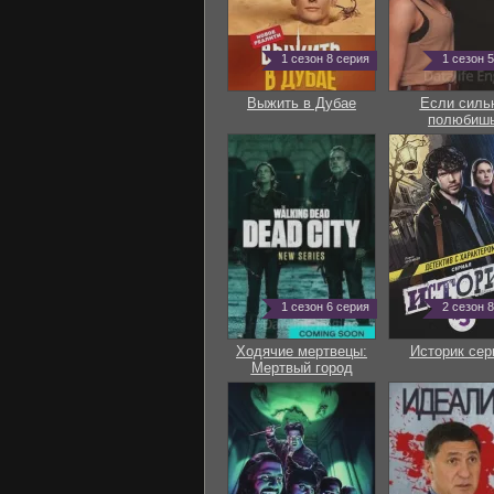
1 сезон 8 серия
1 сезон 
Выжить в Дубае
Если силь
полюбиш
1 сезон 6 серия
2 сезон 
Ходячие мертвецы:
Историк сер
Мертвый город