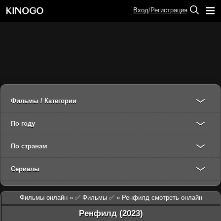
Вход
/
Регистрация
Фильмы / Категории
По году
По странам
Сериалы
Фильмы онлайн
»
✅ Фильмы ✅
» Ренфилд смотреть онлайн
Ренфилд (2023)