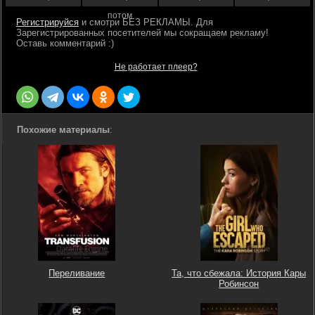
потом
Регистрируйся
Не работает плеер?
Похожие материалы
:
Переливание
Та, что сбежала: История Кары
Робинсон