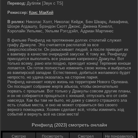
Перевод:
Дубляж [Звук с TS]
Режиссер:
Крис МакКей
В ролях:
Николас Холт, Николас Кейдж, Бен Шварц, Аквафина,
Шохре Агдашлу, Брэндон Скотт Джонс, Дженна Кэнелл,
Кэролайн Уильямс, Уильям Рэгсдэйл, Адриан Мартинес
В фильме Ренфилд на протяжении долгих столетий служил
графу Дракуле. Это считается расплатой за все
сверхспособности. Он разыскивает людей, а после приводит их
к вампиру в качестве очередной закуски. К тому же, Ренфилду
приходится выполнять все указания капризного Дракулы. Вот
только всему, рано или поздно, приходит конец! Терпение юноши
лопается. Он готов полностью изменить свою жизнь и выбраться
из вампирской западни. Естественно, добиться желаемого будет
непросто, но удача оказалась на стороне парня.
Ренфилд начинает новую жизнь на территории Нового Орлеана.
Он посещает собрание жертв абьюза, чтобы окончательно
порвать с прошлым. Вот только у Дракулы совсем другие планы,
и он не собирается прощаться с юношей, отпускать его от себя
навсегда. Как бы там ни было, но даже у самого страшного зла
есть слабые места, и оно не может справиться без своего
верного помощника. Хозяин сделает всё, чтобы изменить ход
событий и вернуть всё на свои места!
Ренфилд (2023) смотреть онлайн
Смотрю
Посмотреть
Смотрел
Не понравилось