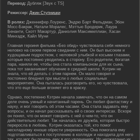
Перевод:
Дубляж [Звук с TS]
Режиссер:
Джин Ступницки
В ролях:
Дженнифер Лоуренс, Эндрю Барт Фельдман, Эбон
Мосс-Бакрак, Натали Моралес, Мэттью Бродерик, Лаура
Бенанти, Скотт Макартур, Даниэлия Максимиллиан, Хасан
Минхадж, Кайл Муни
Главная героиня фильма «Без обид» чувствовала себя немного
неловко на своем первом свидании с ним. Он был высоким и
худощавым подростком, с неловкой улыбкой и косыми глазами,
которые постоянно уводились в сторону. Его родители, богатая
пара, наняли ее, чтобы она стала компаньоном для их сына,
пока тот заканчивает обучение в средней школе. Кэтрин не
знала, что ей делать с этим парнем. Он мало говорил и
постоянно бледнел при мысли о любых социальных
мероприятиях. Она пыталась разговорить его, но чувствовала,
что это еще больше вгоняет его в краску.
Однако, постепенно Кэтрин начала замечать, что он на самом
деле очень умный и начитанный парень. Он любил фантастику и
науку, и мог говорить об этом часами. Она стала задавать ему
вопросы, и он начал рассказывать ей о своих интересах. Вскоре
он понял, что он может говорить с ней о чем-то, что он
действительно любит. Так началась их дружба, которая быстро
переросла в любовь. Кэтрин оказалась той, кто помог
нескладному юноше обрести уверенность. Она помогала ему
подготавливаться к поступлению в колледж и находила для него
тех, кто мог бы помочь ему в его увлечениях. Но неожиданно их