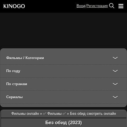
Вход
/
Регистрация
Фильмы / Категории
По году
По странам
Сериалы
Фильмы онлайн
»
✅ Фильмы ✅
» Без обид смотреть онлайн
Без обид (2023)