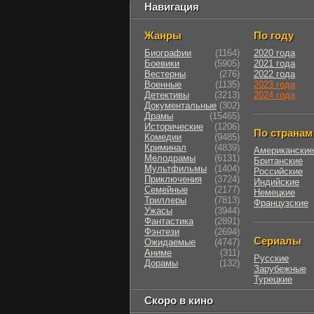
Навигация
Жанры
По году
Биографии
(1164)
2020 года
Боевики
(5905)
2021 года
Вестерны
(276)
2022 года
Военные
(1135)
2023 года
Детективы
(3213)
2024 года
Документальные
(302)
Драмы
(15465)
Исторические
(1206)
По странам
Комедии
(9485)
Криминал
(4839)
Американские
Мелодрамы
(6131)
Британские
Мультфильмы
(1404)
Российские
Приключения
(3724)
Индийские
Семейные
(2177)
Немецкие
Триллеры
(7813)
Французские
Ужасы
(3944)
Фантастика
(2891)
Фэнтези
(2694)
Сериалы
Ожидаемые
(4747)
Аниме
(311)
Русские
Дорамы
(132)
Зарубежные
Турецкие
Скоро в кино