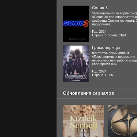
Соник 3
Увлекательная история фил
«Соник 3» про очаровательн
храбреца Соника начинает. 
продолжает...
Год: 2024
Страна: Япония, США
Громовержцы
Фантастический фильм
«Громовержцы» продемонст
первоклассную работу злоде
свое время они...
Год: 2024
Страна: США
Обновления сериалов