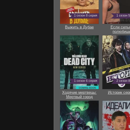
1 сезон 8 серия
1 сезон 
Выжить в Дубае
Если силь
полюбиш
1 сезон 6 серия
2 сезон 
Ходячие мертвецы:
Историк сер
Мертвый город