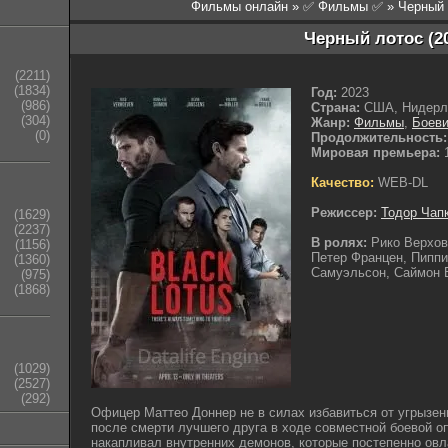
Фильмы онлайн
»
✅ Фильмы ✅
» Черный 
Черный лотос (2
(2211)
(1834)
Год:
2023
(986)
Страна:
США, Нидерл
(304)
Жанр:
Фильмы
,
Боеви
(0)
Продолжительность:
Мировая премьера:
1
Качество:
WEB-DL
Режиссер:
Тодор Чап
(1629)
(2237)
В ролях:
Рико Верхов
(1156)
Петер Францен, Пиппи
(1360)
Самуэльсон, Саймон В
(975)
(1868)
(1029)
(2527)
(292)
Офицер Маттео Доннер не в силах избавиться от угрызени
после смерти лучшего друга в ходе совместной боевой о
накапливал внутренних демонов, которые постепенно овл