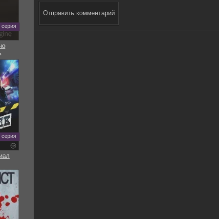
Отправить комментарий
5 серия
но
ь
8 серия
иал