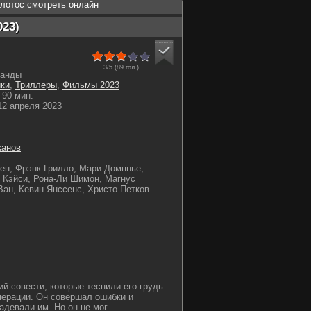
лотос смотреть онлайн
023)
3/5 (
89
гол.)
анды
ки
,
Триллеры
,
Фильмы 2023
90 мин.
2 апреля 2023
канов
ен, Фрэнк Грилло, Мари Домпнье,
 Кэйси, Рона-Ли Шимон, Магнус
ан, Кевин Янссенс, Христо Петков
й совести, которые теснили его грудь
перации. Он совершал ошибки и
адевали им. Но он не мог