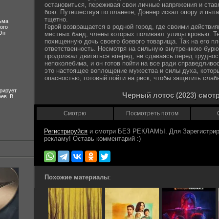
остановиться, переживая свои личные напряжения и ставя
бою. Путешествуя по планете, Доннер искал опору и пыт
тщетно.
ьма
Герой возвращается в родной город, где своими действи
ого
Он
местных банд, члены которых поливают улицы кровью. Те
похищенную дочь своего боевого товарища. Так на его п
ответственность. Несмотря на сильную внутреннюю бурю,
продолжал двигаться вперед, не сдаваясь перед трудност
непоколебима, и он готов пойти на все ради справедливо
это настоящее воплощение мужества и силы духа, которы
опасностью, готовый пойти на риск, чтобы защитить слаб
рирует
Черный лотос (2023) смот
ев. В
Смотрю
Посмотреть потом
Регистрируйся
Похожие материалы
: