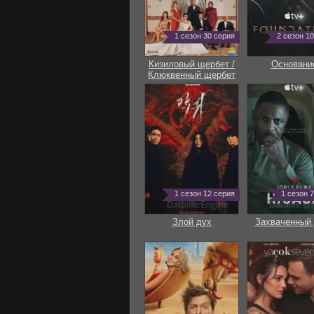
1 сезон 30 серия
2 сезон 1
Кизиловый щербет /
Основани
Клюквенный щербет
1 сезон 12 серия
1 сезон 
Злой дух
Захваченный 