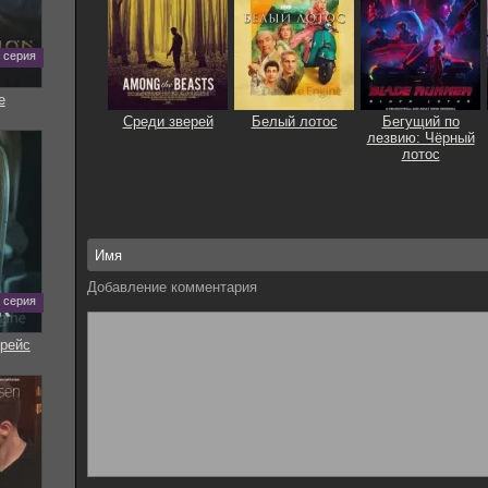
0 серия
е
Среди зверей
Белый лотос
Бегущий по
лезвию: Чёрный
лотос
Добавление комментария
7 серия
рейс