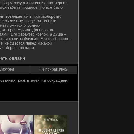
 под угрозу жизни своих партнеров в
ался забыть прошлое. Но всё было
ями вовлекается в противоборство
перь же ему предстоит спасти
лечи ложится огромная
 которая мучила Доннера, он
ями. Его характер крепок, а душа –
сти и защиты близких. Маттео Доннер –
й не сдастся перед никакой
ых, борясь со злом.
реть онлайн
Смотрел
Не понравилось