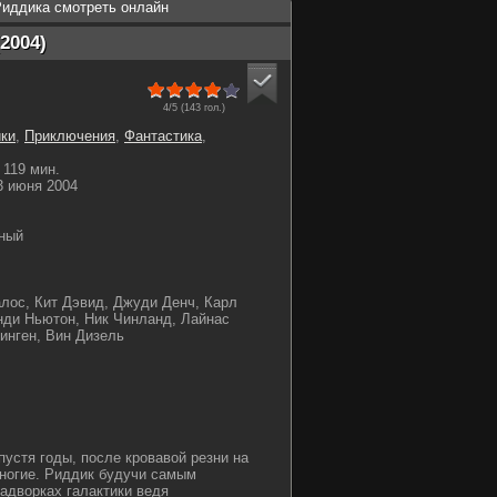
Риддика смотреть онлайн
2004)
4/5 (
143
гол.)
ки
,
Приключения
,
Фантастика
,
119 мин.
 июня 2004
ный
лос, Кит Дэвид, Джуди Денч, Карл
нди Ньютон, Ник Чинланд, Лайнас
нинген, Вин Дизель
устя годы, после кровавой резни на
многие. Риддик будучи самым
адворках галактики ведя