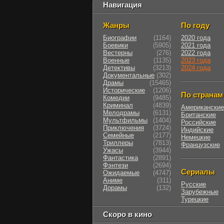
Навигация
Жанры
По году
Биографии
(1164)
2020 года
Боевики
(5905)
2021 года
Вестерны
(276)
2022 года
Военные
(1135)
2023 года
Детективы
(3213)
2024 года
Документальные
(302)
Драмы
(15465)
Исторические
(1206)
По странам
Комедии
(9485)
Криминал
(4839)
Американские
Мелодрамы
(6131)
Британские
Мультфильмы
(1404)
Российские
Приключения
(3724)
Индийские
Семейные
(2177)
Немецкие
Триллеры
(7813)
Французские
Ужасы
(3944)
Фантастика
(2891)
Фэнтези
(2694)
Сериалы
Ожидаемые
(4747)
Аниме
(311)
Русские
Дорамы
(132)
Зарубежные
Турецкие
Скоро в кино