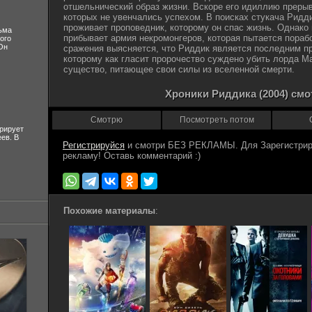
отшельнический образ жизни. Вскоре его идиллию прерыв
которых не увенчались успехом. В поисках стукача Ридди
проживает проповедник, которому он спас жизнь. Однако 
ьма
прибывает армия некромонгеров, которая пытается пораб
ого
Он
сражения выясняется, что Риддик является последним п
которому как гласит пророчество суждено убить лорда 
существо, питающее свои силы из вселенной смерти.
Хроники Риддика (2004) смо
Смотрю
Посмотреть потом
рирует
ев. В
Регистрируйся
Похожие материалы
: