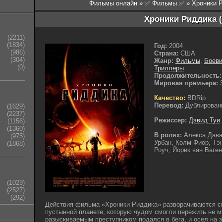
Фильмы онлайн
»
✅ Фильмы ✅
» Хроники 
Хроники Риддика (
(2211)
(1834)
Год:
2004
(986)
Страна:
США
(304)
Жанр:
Фильмы
,
Боеви
(0)
Триллеры
Продолжительность:
Мировая премьера:
3
Качество:
BDRip
Перевод:
Дублирован
(1629)
(2237)
Режиссер:
Дэвид Туи
(1156)
(1360)
В ролях:
Алекса Дава
(975)
Урбан, Колм Фиор, Тэ
(1868)
Роуч, Йорик ван Ваге
(1029)
(2527)
(292)
Действия фильма «Хроники Риддика» разворачиваются сп
пустынной планете, которую чудом смогли пережить не 
разыскиваемым преступником подался в бега, и осел на з