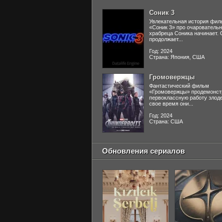
Соник 3
Увлекательная история фил
«Соник 3» про очаровательн
храбреца Соника начинает. 
продолжает...
Год: 2024
Страна: Япония, США
Громовержцы
Фантастический фильм
«Громовержцы» продемонст
первоклассную работу злоде
свое время они...
Год: 2024
Страна: США
Обновления сериалов