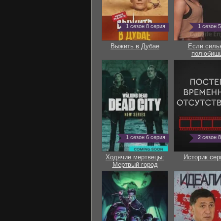
1 сезон 8 серия
1 сезон 
Выжить в Дубае
Если силь
полюбиш
1 сезон 6 серия
2 сезон 
Ходячие мертвецы:
Историк сер
Мертвый город