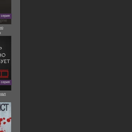
5 серия
но
ь
8 серия
иал