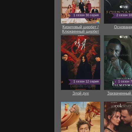
1 сезон 30 серия
2 сезон 1
Кизиловый щербет /
Основани
Клюквенный щербет
1 сезон 12 серия
1 сезон 
Злой дух
Захваченный 