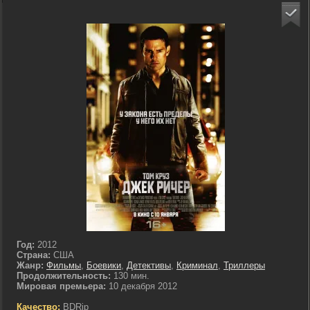
Год:
2012
Страна:
США
Жанр:
Фильмы
,
Боевики
,
Детективы
,
Криминал
,
Триллеры
Продолжительность:
130 мин.
Мировая премьера:
10 декабря 2012
Качество:
BDRip