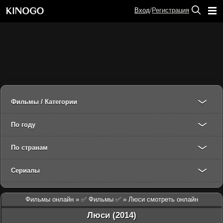
Вход
/
Регистрация
Фильмы / Категории
По году
По странам
Сериалы
Фильмы онлайн
»
✅ Фильмы ✅
» Люси смотреть онлайн
Люси (2014)