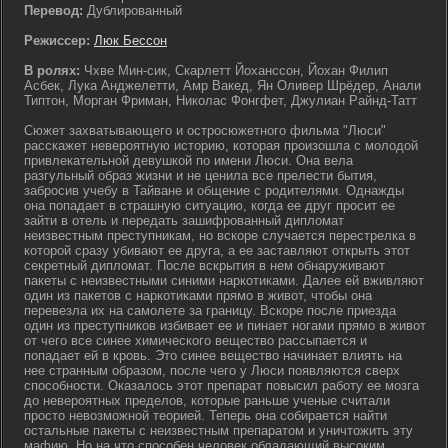
Перевод:
Дублированный
Режиссер:
Люк Бессон
В ролях:
Чхве Мин-сик, Скарлетт Йоханссон, Йохан Филип
Асбек, Лука Анджелетти, Амр Вакед, Ян Оливер Шрёдер, Анали
Типтон, Морган Фриман, Николас Фонгфет, Джулиан Райнд-Татт
Сюжет захватывающего и остросюжетного фильма "Люси"
расскажет невероятную историю, которая произошла с молодой
привлекательной девушкой по имени Люси. Она вела
разгульный образ жизни и не ценила все прелести бытия,
забросив учебу в Тайване и общение с родителями. Однажды
она попадает в страшную ситуацию, когда ее друг просит ее
зайти в отель и передать зашифрованный дипломат
неизвестным преступникам, но вскоре случается перестрелка в
которой сразу убивают ее друга, а ее заставляют открыть этот
секретный дипломат. После вскрытия в нем обнаруживают
пакеты с неизвестными синими наркотиками. Далее ей вживляют
один из пакетов с наркотиками прямо в живот, чтобы она
перевезла их на самолете за границу. Вскоре после приезда
один из преступников избивает ее и пинает ногами прямо в живот
от чего все синее химического вещество рассыпается и
попадает ей в кровь. Это синее вещество начинает влиять на
нее странным образом, после чего у Люси появляются сверх
способности. Оказалось этот препарат повысил работу ее мозга
до невероятных пределов, которые раньше ученые считали
просто невозможной теорией. Теперь она собирается найти
остальные пакеты с неизвестным препаратом и уничтожить эту
мафию. Но на что способен человек обладающий высоким