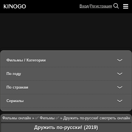
Вход
/
Регистрация
Фильмы / Категории
По году
По странам
Сериалы
Фильмы онлайн
»
✅ Фильмы ✅
» Дружить по-русски! смотреть онлайн
Дружить по-русски! (2019)