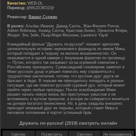
Качество:
WEB-DL
Перевод:
@MUZOBOZ@
Режиссер:
Варант Суджян
В ролях:
Альбан Иванов, Давид Салль, Жан-Филипп Риччи,
Adrien Robineau, Ахмед Силла, Кристиан Бюжо, Орнелла Флёри,
Жюдит Эль Зейн, Пьер-Мари Москони, Laurence Yayel
Комедийный фильм "Дружить по-русски!" покажет зрителям
увлекательную историю чернокожего француза по имени Мика,
который попадает в тюрьму за мелкое мошенничество. Он
оказывается в одной камере с безумным фанатом по прозвищу
— Путин, которого так называют из-за огромной симпатии к
Российскому президенту. Сумасшедший сокамерник заметил в
Мике русскую душу и решил помогать ему справляться с
трудностями заключения, потому что русские друг друга не
бросают в беде. В тюрьме им приходилось попадать в разные
ситуации, где им помогал русский суровый дух, который может
пройти через любые преграды. После освобождения Мики
решает начать новую жизнь без преступных умыслов и не
вспоминать о жутком прошлом, а вскоре он собирается жениться
на дочери богатого бизнесмена. Но, в день свадьбы внезапно
приходит незваный друг из тюрьмы, который ставит Мика в
неловкое положение и портит успешный брак.
Дружить по-русски! (2019) смотреть онлайн
Смотрю
Посмотреть
Смотрел
Не понравилось