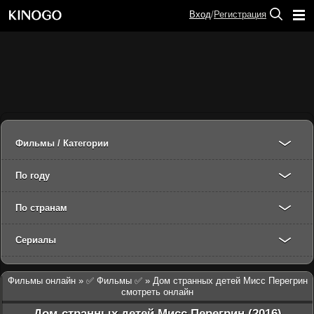
Вход
/
Регистрация
Фильмы / Категории
По году
По странам
Сериалы
Фильмы онлайн
»
✅ Фильмы ✅
» Дом странных детей Мисс Перегрин
смотреть онлайн
Дом странных детей Мисс Перегрин (2016)