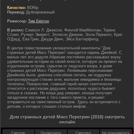
Качество:
BDRip
Перевод:
Дублированный
Режиссер:
Тим Бёртон
В ролях:
Сэмюэл Л. Джексон, Финлэй МакМиллан, Теренс
Стэмп, Руперт Эверетт, Эллисон Дженни, Элла Пернелл, Крис
О'Дауд, Ева Грин, Джуди Денч, Эйса Баттерфилд
В центре повествования увлекательной киноленты "Дом
странных детей Мисс Перегрин" находится парень Джейкоб. С
малых лет его дедуля Абрахам постоянно рассказывал внуку
удивительные истории из своей юности, которую он провел на
отдаленном острове, скрытом от людского взора, в доме
странных детей Мисс Перегрин. Любимыми персонажами
Джейкоба были: девочка способная летать, ее подружка
контролирующая стихию огня, мальчик невидимка и близнецы
телепаты. Повзрослев, главный герой начал скептически
относится к рассказам дедушки, поскольку чудеса бывают
только в сказках. Но когда дед умирает, юноша получает
загадочное послание с того самого приюта, и решает
отправиться на таинственный остров. Здесь он встречается с
детьми, о которых слышал столько мифов…
Дом странных детей Мисс Перегрин (2016) смотреть
онлайн
Смотрю
Посмотреть
Смотрел
Не понравилось