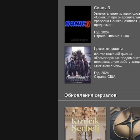
Соник 3
Увлекательная история фил
«Соник 3» про очаровательн
храбреца Соника начинает. 
продолжает...
Год: 2024
Страна: Япония, США
Громовержцы
Фантастический фильм
«Громовержцы» продемонст
первоклассную работу злоде
свое время они...
Год: 2024
Страна: США
Обновления сериалов