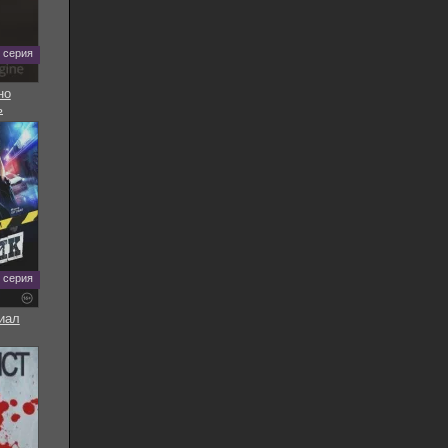
5 серия
но
ь
8 серия
иал