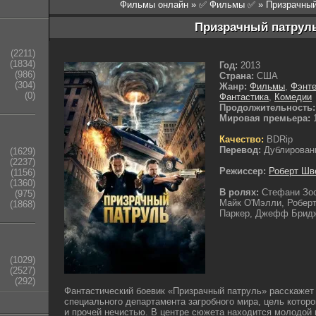
Фильмы онлайн
»
✅ Фильмы ✅
» Призрачный
Призрачный патруль
(2211)
(1834)
Год:
2013
(986)
Страна:
США
(304)
Жанр:
Фильмы
,
Фэнте
(0)
Фантастика
,
Комедии
Продолжительность:
Мировая премьера:
1
Качество:
BDRip
Перевод:
Дублирован
(1629)
(2237)
Режиссер:
Роберт Шв
(1156)
(1360)
В ролях:
Стефани Зос
(975)
Майк О'Мэлли, Роберт
(1868)
Паркер, Джефф Бридж
(1029)
(2527)
(292)
Фантастический боевик «Призрачный патруль» расскажет о
специального департамента загробного мира, цель котор
и прочей нечистью. В центре сюжета находится молодой 