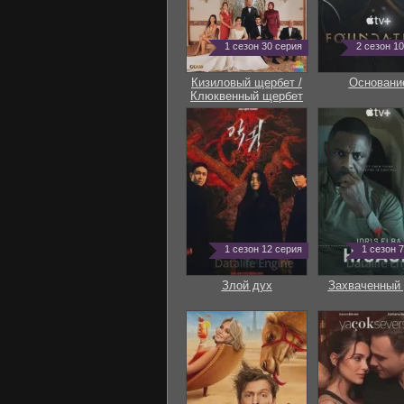
1 сезон 30 серия
2 сезон 1
Кизиловый щербет /
Основани
Клюквенный щербет
1 сезон 12 серия
1 сезон 
Злой дух
Захваченный 