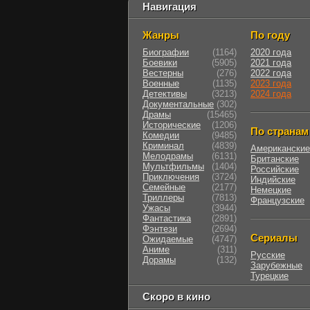
Навигация
Жанры
По году
Биографии
(1164)
2020 года
Боевики
(5905)
2021 года
Вестерны
(276)
2022 года
Военные
(1135)
2023 года
Детективы
(3213)
2024 года
Документальные
(302)
Драмы
(15465)
Исторические
(1206)
По странам
Комедии
(9485)
Криминал
(4839)
Американские
Мелодрамы
(6131)
Британские
Мультфильмы
(1404)
Российские
Приключения
(3724)
Индийские
Семейные
(2177)
Немецкие
Триллеры
(7813)
Французские
Ужасы
(3944)
Фантастика
(2891)
Фэнтези
(2694)
Сериалы
Ожидаемые
(4747)
Аниме
(311)
Русские
Дорамы
(132)
Зарубежные
Турецкие
Скоро в кино