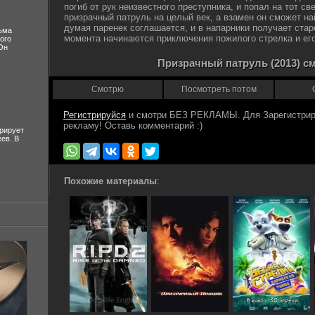
погиб от рук неизвестного преступника, и попал на тот св
призрачный патруль на целый век, а взамен он сможет на
думая паренек соглашается, и в напарники получает стар
ьма
момента начинаются приключения пожилого стрелка и ег
ого
Он
Призрачный патруль (2013) с
Смотрю
Посмотреть потом
Регистрируйся
рирует
ев. В
Похожие материалы
: