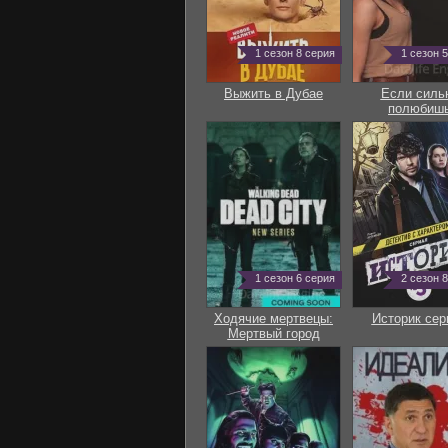
1 сезон 8 серия
1 сезон 
Выжить в Дубае
Если силь
полюбиш
1 сезон 6 серия
2 сезон 
Ходячие мертвецы:
Историк сер
Мертвый город