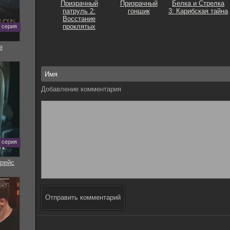
Призрачный
Призрачный
Белка и Стрелка
патруль 2:
гонщик
3: Карибская тайна
Восстание
проклятых
0 серия
е
Добавление комментария
7 серия
рейс
Отправить комментарий