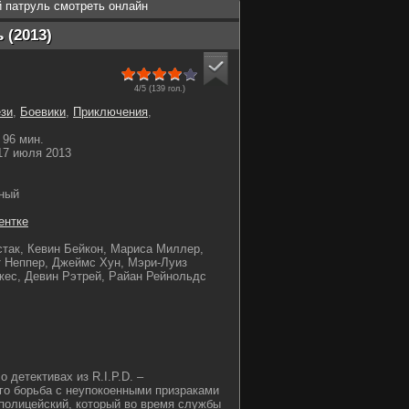
 патруль смотреть онлайн
 (2013)
4/5 (
139
гол.)
зи
,
Боевики
,
Приключения
,
96 мин.
7 июля 2013
ный
ентке
так, Кевин Бейкон, Мариса Миллер,
 Неппер, Джеймс Хун, Мэри-Луиз
ес, Девин Рэтрей, Райан Рейнольдс
 детективах из R.I.P.D. –
ого борьба с неупокоенными призраками
полицейский, который во время службы