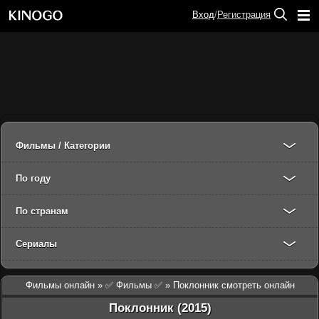
Вход
/
Регистрация
Фильмы / Категории
По году
По странам
Сериалы
Фильмы онлайн
»
✅ Фильмы ✅
» Поклонник смотреть онлайн
Поклонник (2015)