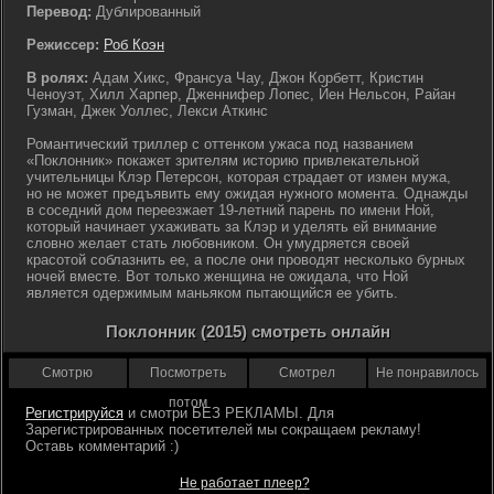
Перевод:
Дублированный
Режиссер:
Роб Коэн
В ролях:
Адам Хикс, Франсуа Чау, Джон Корбетт, Кристин
Ченоуэт, Хилл Харпер, Дженнифер Лопес, Йен Нельсон, Райан
Гузман, Джек Уоллес, Лекси Аткинс
Романтический триллер с оттенком ужаса под названием
«Поклонник» покажет зрителям историю привлекательной
учительницы Клэр Петерсон, которая страдает от измен мужа,
но не может предъявить ему ожидая нужного момента. Однажды
в соседний дом переезжает 19-летний парень по имени Ной,
который начинает ухаживать за Клэр и уделять ей внимание
словно желает стать любовником. Он умудряется своей
красотой соблазнить ее, а после они проводят несколько бурных
ночей вместе. Вот только женщина не ожидала, что Ной
является одержимым маньяком пытающийся ее убить.
Поклонник (2015) смотреть онлайн
Смотрю
Посмотреть
Смотрел
Не понравилось
потом
Регистрируйся
Не работает плеер?