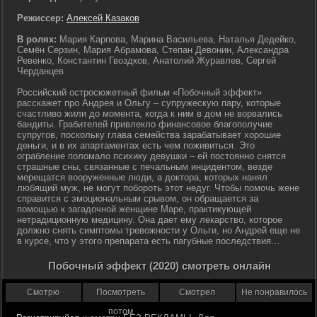
Режиссер:
Алексей Казаков
В ролях:
Мария Карпова, Марина Васильева, Наталья Дедейко,
Семён Серзин, Мария Абрамова, Степан Девонин, Александра
Ревенко, Константин Гвоздков, Анатолий Журавлев, Сергей
Черданцев
Российский остросюжетный фильм «Побочный эффект»
расскажет про Андрея и Ольгу – супружескую пару, которые
счастливо жили до момента, когда к ним в дом не ворвались
бандиты. Грабителей привлекло финансовое благополучие
супругов, поскольку глава семейства зарабатывает хорошие
деньги, и в их апартаментах есть чем поживиться. Это
ограбление поломало психику девушки – ей постоянно снятся
страшные сны, связанные с печальным инцидентом, везде
мерещатся вооруженные люди, а доктора, которых нанял
любящий муж, не могут побороть этот недуг. Чтобы помочь жене
справится с эмоциональным срывом, он обращается за
помощью к загадочной женщине Маре, практикующей
нетрадиционную медицину. Она дает ему лекарство, которое
должно снять симптомы тревожности у Ольги, но Андрей еще не
в курсе, что у этого препарата есть пагубные последствия…
Побочный эффект (2020) смотреть онлайн
Смотрю
Посмотреть
Смотрел
Не понравилось
потом