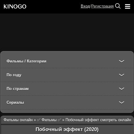
Вход
/
Регистрация
Фильмы / Категории
По году
По странам
Сериалы
Фильмы онлайн
»
✅ Фильмы ✅
» Побочный эффект смотреть онлайн
Побочный эффект (2020)