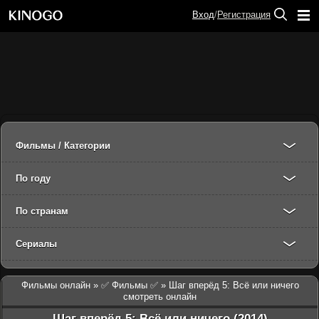
Вход
/
Регистрация
Фильмы / Категории
По году
По странам
Сериалы
Фильмы онлайн
»
✅ Фильмы ✅
» Шаг вперёд 5: Всё или ничего
смотреть онлайн
Шаг вперёд 5: Всё или ничего (2014)