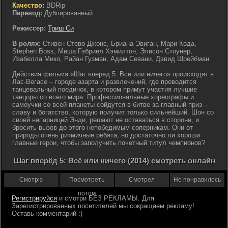
Качество:
BDRip
Перевод:
Дублированный
Режиссер:
Триш Си
В ролях:
Стивен Стево Джонс, Бриана Эвиган, Мари Кода,
Stephen Boss, Миша Гэбриел Хэмилтон, Элисон Стоунер,
Изабелла Мико, Райан Гузман, Адам Севани, Дэвид Шрейбман
Действия фильма «Шаг вперед 5: Все или ничего» происходят в
Лас-Вегасе – городе азарта и развлечений, где проводится
танцевальный поединок, в котором примут участия лучшие
танцоры со всего мира. Профессиональные хореографы и
самоучки со всей планеты сойдутся в битве за главный приз –
славу и богатство, которую получит только сильнейший. Шон со
своей напарницей Энди, решают не оставаться в стороне, и
бросить вызов до этого непобедимым соперникам. Они от
природы очень ритмичные ребята, но достаточно ли хороши
главные герои, чтобы заполучить почетный титул чемпионов?
Шаг вперёд 5: Всё или ничего (2014) смотреть онлайн
Смотрю
Посмотреть
Смотрел
Не понравилось
потом
Регистрируйся