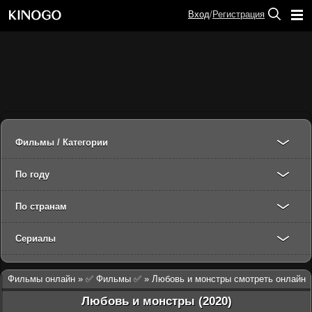
Вход
/
Регистрация
Фильмы / Категории
По году
По странам
Сериалы
Фильмы онлайн
»
✅ Фильмы ✅
» Любовь и монстры смотреть онлайн
Любовь и монстры (2020)