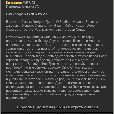
Качество:
WEB-DL
Перевод:
Синема УС
Режиссер:
Майкл Мэтьюз
В ролях:
Амали Голден, Дилан О'Брайен, Мелани Занетти,
Джессика Хенвик, Ариана Гринблатт, Майкл Рукер, Эллен
Холлман, Тэсним Рок, Дэмиен Гарви, Ларри Седар
Остросюжетный фильм «Любовь и монстры» об истории
подростка по имени Джоэл Доусон, который живет в монстр-
апокалиптическом мире. Семь лет назад гигантские существа
захватили власть над планетой, а человечеству пришлось
укрыться глубоко под землей, где основали колонию для
выживших. Теперь людям приходится жить в страхе перед новой
угрозой нападения чудовищ и стараться не выходить на
поверхность. В этой войне Джоэл потерял не только своих
родителей, но и любимую девушку Эми. Спустя годы он
случайно обнаруживает сигнал по радио, в котором слышит ее
голос молящий о помощи. Тогда отчаянный парень осознает, что
в убежище не осталось никого из родных, а любовь всей жизни
жива и находится в опасности. Джоэл несмотря на запрет
незамедлительно отправляется на поиски Эми в местность, где
поджидают ужасающие монстры и другие уцелевшие люди.
Сможет ли Доусон спасти любимую пройдя смертельное
приключение?
Любовь и монстры (2020) смотреть онлайн