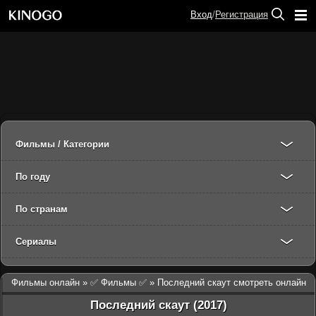
Вход
/
Регистрация
Фильмы / Категории
По году
По странам
Сериалы
Фильмы онлайн
»
✅ Фильмы ✅
» Последний скаут смотреть онлайн
Последний скаут (2017)