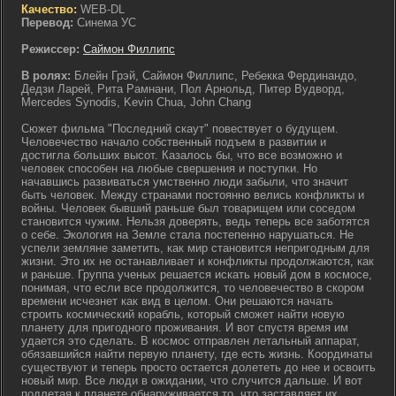
Качество:
WEB-DL
Перевод:
Синема УС
Режиссер:
Саймон Филлипс
В ролях:
Блейн Грэй, Саймон Филлипс, Ребекка Фердинандо,
Дедзи Ларей, Рита Рамнани, Пол Арнольд, Питер Вудворд,
Mercedes Synodis, Kevin Chua, John Chang
Сюжет фильма "Последний скаут" повествует о будущем.
Человечество начало собственный подъем в развитии и
достигла больших высот. Казалось бы, что все возможно и
человек способен на любые свершения и поступки. Но
начавшись развиваться умственно люди забыли, что значит
быть человек. Между странами постоянно велись конфликты и
войны. Человек бывший раньше был товарищем или соседом
становится чужим. Нельзя доверять, ведь теперь все заботятся
о себе. Экология на Земле стала постепенно нарушаться. Не
успели земляне заметить, как мир становится непригодным для
жизни. Это их не останавливает и конфликты продолжаются, как
и раньше. Группа ученых решается искать новый дом в космосе,
понимая, что если все продолжится, то человечество в скором
времени исчезнет как вид в целом. Они решаются начать
строить космический корабль, который сможет найти новую
планету для пригодного проживания. И вот спустя время им
удается это сделать. В космос отправлен летальный аппарат,
обязавшийся найти первую планету, где есть жизнь. Координаты
существуют и теперь просто остается долететь до нее и освоить
новый мир. Все люди в ожидании, что случится дальше. И вот
подлетая к планете обнаруживается то, что заставляет их