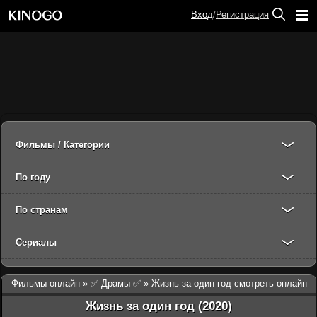
Вход
/
Регистрация
Фильмы / Категории
По году
По странам
Сериалы
Фильмы онлайн
»
✅ Драмы ✅
» Жизнь за один год смотреть онлайн
Жизнь за один год (2020)