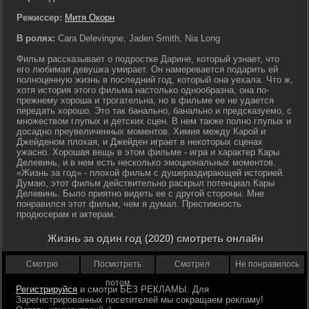
Режиссер:
Митя Окорн
В ролях:
Cara Delevingne, Jaden Smith, Nia Long
Фильм рассказывает о подростке Дарине, который узнает, что
его любимая девушка умирает. Он намеревается подарить ей
полноценную жизнь в последний год, который она уехала. Что ж,
хотя история этого фильма настолько однообразна, она по-
прежнему хороша и трогательна, но в фильме ее не удается
передать хорошо. Это так банально, банально и предсказуемо, с
множеством глупых и детских сцен. В нем также полно глупых и
досадно преувеличенных моментов. Химия между Карой и
Джейденом плохая, и Джейден играет в некоторых сценах
ужасно. Хорошая вещь в этом фильме - игра и характер Кары
Делевинь, и в нем есть несколько эмоциональных моментов.
«Жизнь за год» - плохой фильм с душераздирающей историей.
Думаю, этот фильм действительно раскрыл потенциал Кары
Делевинь. Было приятно видеть ее с другой стороны. Мне
понравился этот фильм, чем я думал. Престижность
продюсерам и актерам.
Жизнь за один год (2020) смотреть онлайн
Смотрю
Посмотреть
Смотрел
Не понравилось
потом
Регистрируйся