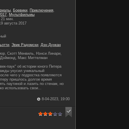
ериалы
,
Боевики
,
Приключения
,
2017
,
Мультфильмы
21 мин.
9 августа 2017
ный
ьотти
,
Эрик Радомски
,
Дэн Дункан
ор, Скотт Менвиль, Нэнси Линари,
 Дэймонд, Макс Миттелман
ек-паук" об истории юного Питера
нажды укусил уникальный
после чего у подростка появляются
итеру пришлось долгое время
ть паутиной и лазить по стенам, но
ко использовать свои...
8-04-2023, 19:00