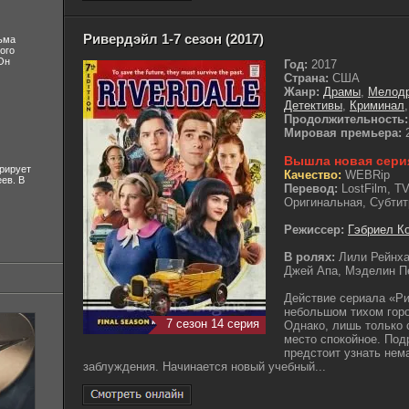
Ривердэйл 1-7 сезон (2017)
ьма
ого
Он
Год:
2017
Страна:
США
Жанр:
Драмы
,
Мелод
Детективы
,
Криминал
Продолжительность:
Мировая премьера:
2
Вышла новая сери
рирует
Качество:
WEBRip
ев. В
Перевод:
LostFilm, T
Оригинальная, Субтит
Режиссер:
Гэбриел К
В ролях:
Лили Рейнха
Джей Апа, Мэделин П
Действие сериала «Ри
небольшом тихом горо
7 сезон 14 серия
Однако, лишь только 
место спокойное. Под
предстоит узнать нем
заблуждения. Начинается новый учебный...