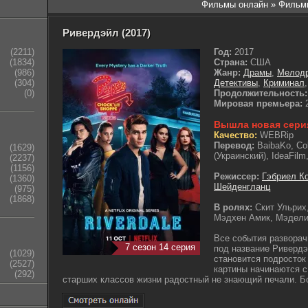
Фильмы онлайн
» Фильм
Ривердэйл (2017)
(2211)
Год:
2017
(1834)
Страна:
США
(986)
Жанр:
Драмы
,
Мелод
(304)
Детективы
,
Криминал
(0)
Продолжительность:
Мировая премьера:
2
Вышла новая сери
Качество:
WEBRip
Перевод:
BaibaKo, Co
(1629)
(Украинский), IdeaFilm
(2237)
(1156)
Режиссер:
Гэбриел К
(1360)
Шейденгланц
(975)
(1868)
В ролях:
Скит Ульрих
Мэдхен Амик, Мэдели
Все события развора
7 сезон 14 серия
под название Ривердэ
(1029)
становится подросток
(2527)
картины начинаются с
(292)
старших классов жизни радостный не знающий печали. Бо