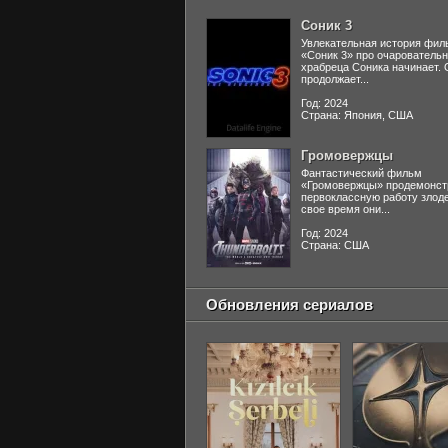
Соник 3
Увлекательная история фил
«Соник 3» про очаровательн
храбреца Соника начинает. 
продолжает...
Год: 2024
Страна: Япония, США
Громовержцы
Фантастический фильм
«Громовержцы» продемонст
первоклассную работу злоде
свое время они...
Год: 2024
Страна: США
Обновления сериалов