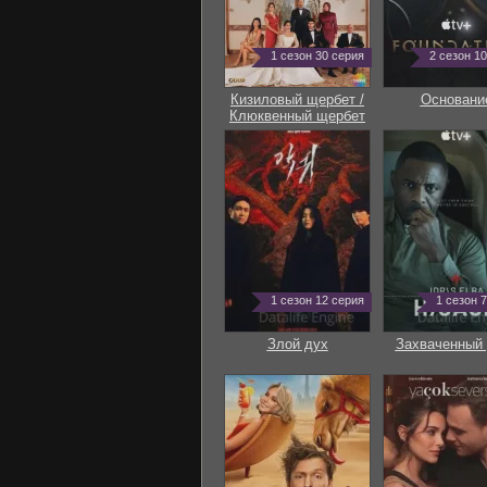
1 сезон 30 серия
2 сезон 1
Кизиловый щербет /
Основани
Клюквенный щербет
1 сезон 12 серия
1 сезон 
Злой дух
Захваченный 