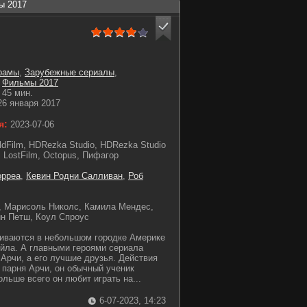
ы 2017
рамы
,
Зарубежные сериалы
,
,
Фильмы 2017
45 мин.
6 января 2017
я:
2023-07-06
ldFilm, HDRezka Studio, HDRezka Studio
, LostFilm, Octopus, Пифагор
орреа
,
Кевин Родни Салливан
,
Роб
, Марисоль Николс, Камила Мендес,
н Петш, Коул Спроус
чиваются в небольшом городке Америке
йла. А главными героями сериала
 Арчи, а его лучшие друзья. Действия
 парня Арчи, он обычный ученик
льше всего он любит играть на...
6-07-2023, 14:23