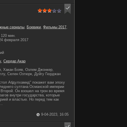
жные сериалы
,
Боевики
,
Фильмы 2017
,
120 мин.
4 февраля 2017
ий
к
,
Сердар Акар
in, Хакан Бояв, Озлем Джонкер,
глу, Селен Озтюрк, Дуйгу Гюрджан
стол Абдулхамид" покажет вам эпоху
леднего султана Османской империи
Второй. Он взошел на трон во время
рагов внутри государства, которые
рией и властью. Но перед тем как
..
9-04-2023, 16:05