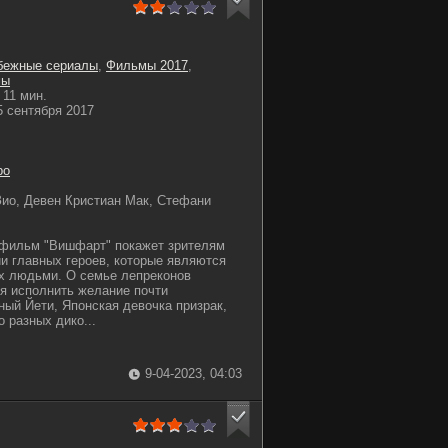
бежные сериалы
,
Фильмы 2017
,
мы
11 мин.
 сентября 2017
ро
ио, Девен Кристиан Мак, Стефани
фильм "Вишфарт" покажет зрителям
и главных героев, которые являются
х людьми. О семье лепреконов
я исполнить желание почти
ный Йети, Японская девочка призрак,
о разных дико...
9-04-2023, 04:03