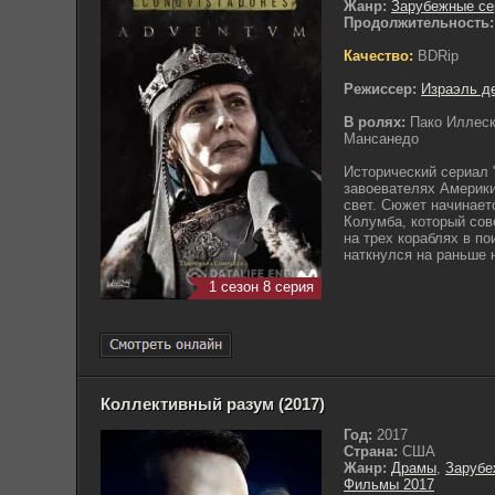
Жанр:
Зарубежные с
Продолжительность:
Качество:
BDRip
Режиссер:
Израэль д
В ролях:
Пако Иллеск
Мансанедо
Исторический сериал 
завоевателях Америки
свет. Сюжет начинае
Колумба, который сов
на трех кораблях в п
наткнулся на раньше н
1 сезон 8 серия
Коллективный разум (2017)
Год:
2017
Страна:
США
Жанр:
Драмы
,
Зарубе
Фильмы 2017