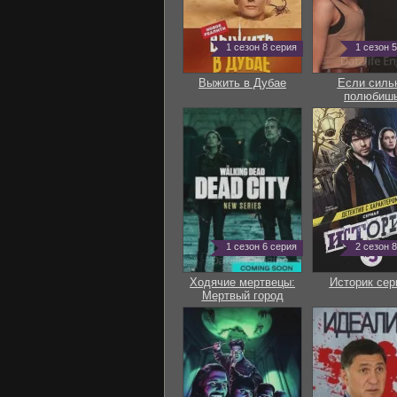
1 сезон 8 серия
1 сезон 
Выжить в Дубае
Если силь
полюбиш
1 сезон 6 серия
2 сезон 
Ходячие мертвецы:
Историк сер
Мертвый город