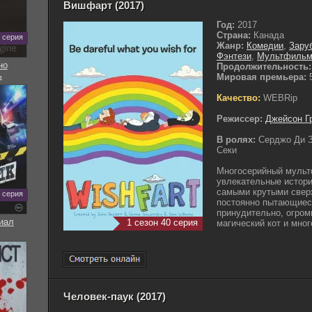
Вишфарт (2017)
Год:
2017
Страна:
Канада
5 серия
Жанр:
Комедии
,
Зару
Фэнтези
,
Мультфиль
но
Продолжительность:
ь
Мировая премьера:
5
Качество:
WEBRip
Режиссер:
Джейсон Г
В ролях:
Серджо Ди З
Секи
Многосерийный мульт
увлекательные истори
самыми крутыми свер
8 серия
постоянно пытающиес
принудительно, огром
иал
1 сезон 40 серия
магический кот и мног
Человек-паук (2017)