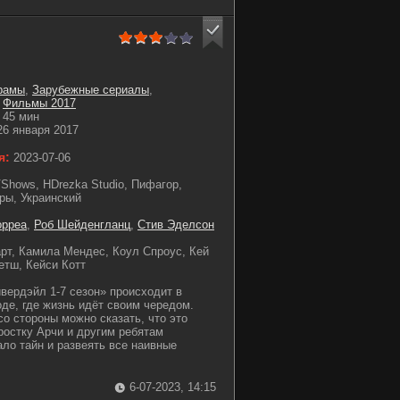
рамы
,
Зарубежные сериалы
,
,
Фильмы 2017
45 мин
6 января 2017
я:
2023-07-06
VShows, HDrezka Studio, Пифагор,
ры, Украинский
орреа
,
Роб Шейденгланц
,
Стив Эделсон
рт, Камила Мендес, Коул Спроус, Кей
етш, Кейси Котт
вердэйл 1-7 сезон» происходит в
де, где жизнь идёт своим чередом.
со стороны можно сказать, что это
ростку Арчи и другим ребятам
ало тайн и развеять все наивные
6-07-2023, 14:15