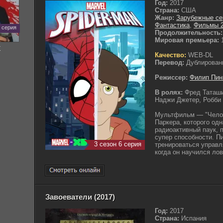
Год:
2017
Страна:
США
Жанр:
Зарубежные с
Фантастика
,
Фильмы 
6 серия
Продолжительность:
Мировая премьера:
1
т
Качество:
WEB-DL
Перевод:
Дублирован
Режиссер:
Филип Пин
В ролях:
Фред Таташи
Наджи Джетер, Робби
Мультфильм — "Челов
Паркера, которого од
радиоактивный паук, 
супер способности. П
3 сезон 6 серия
тренироваться управля
когда он научился лов
Завоеватели (2017)
Год:
2017
Страна:
Испания