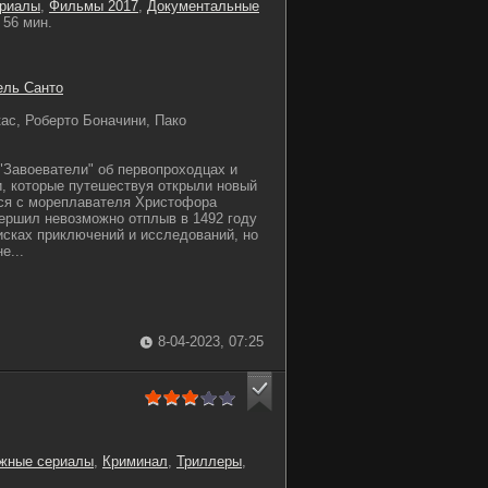
ериалы
,
Фильмы 2017
,
Документальные
56 мин.
ель Санто
ас, Роберто Боначини, Пако
"Завоеватели" об первопроходцах и
, которые путешествуя открыли новый
тся с мореплавателя Христофора
ершил невозможно отплыв в 1492 году
оисках приключений и исследований, но
е...
8-04-2023, 07:25
жные сериалы
,
Криминал
,
Триллеры
,