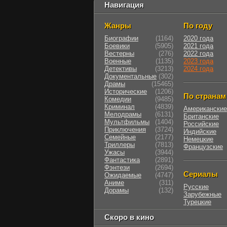
Навигация
Жанры
По году
Биографии
(1164)
2020 года
Боевики
(5905)
2021 года
Вестерны
(276)
2022 года
Военные
(1135)
2023 года
Детективы
(3213)
2024 года
Документальные
(302)
Драмы
(15465)
Исторические
(1206)
По странам
Комедии
(9485)
Криминал
(4839)
Американские
Мелодрамы
(6131)
Британские
Мультфильмы
(1404)
Российские
Приключения
(3724)
Индийские
Семейные
(2177)
Немецкие
Триллеры
(7813)
Французские
Ужасы
(3944)
Фантастика
(2891)
Фэнтези
(2694)
Сериалы
Ожидаемые
(4747)
Аниме
(311)
Русские
Дорамы
(132)
Зарубежные
Турецкие
Скоро в кино