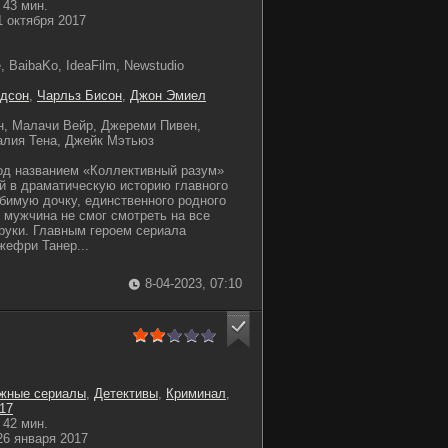
43 мин.
 октября 2017
 BaibaKo, IdeaFilm, Newstudio
дсон
,
Чарльз Бисон
,
Джон Эмиел
, Малачи Вейр, Джереми Пивен,
алия Тена, Джейк Мэтьюз
од названием «Коллективный разум»
ей в драматическую историю главного
бимую дочку, единственного родного
о мужчина не смог смотреть на все
руки. Главным героем сериала
ефри Танер...
8-04-2023, 07:10
жные сериалы
,
Детективы
,
Криминал
,
17
42 мин.
6 января 2017