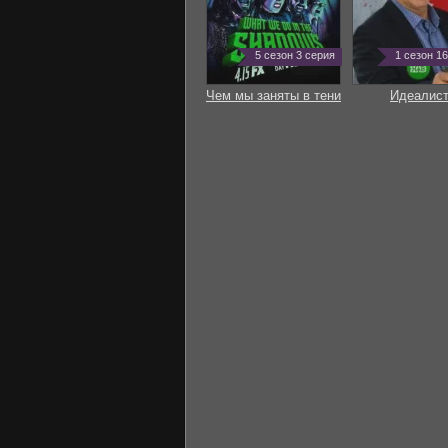
5 сезон 3 серия
1 сезон 1
Чем мы заняты в тени
Идеалис