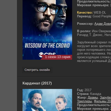
Продолжительность:
Мировая премьера:
1
Качество:
WEB-DL
Перевод:
Good People,
Режиссер:
Адам Дэви
В ролях:
Ион Оверман
Ричард Т. Джонс, Нат
Зарубежный сериал п
погрузит всех зрител
героя потерявшего лю
для него человека. Н
1 сезон 13 серия
происходящее сложа 
является успешный Дж
Кардинал (2017)
Год:
2017
Страна:
Канада
Жанр:
Драмы
,
Зарубе
Триллеры
,
Фильмы 20
Продолжительность:
Мировая премьера:
2