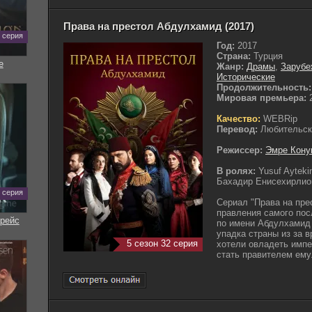
Права на престол Абдулхамид (2017)
0 серия
Год:
2017
Страна:
Турция
е
Жанр:
Драмы
,
Зарубе
Исторические
Продолжительность:
Мировая премьера:
2
Качество:
WEBRip
Перевод:
Любительск
Режиссер:
Эмре Кону
В ролях:
Yusuf Aytek
Бахадир Енисехирлио
7 серия
Сериал "Права на пре
правления самого пос
рейс
по имени Абдулхамид 
упадка страны из за в
5 сезон 32 серия
хотели овладеть импе
стать правителем ему.