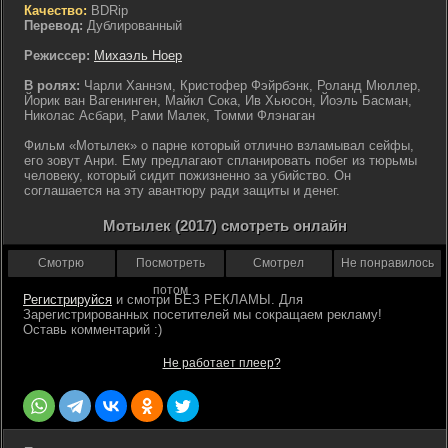
Качество:
BDRip
Перевод:
Дублированный
Режиссер:
Михаэль Ноер
В ролях:
Чарли Ханнэм, Кристофер Фэйрбэнк, Роланд Мюллер,
Йорик ван Вагенинген, Майкл Сока, Ив Хьюсон, Йоэль Басман,
Николас Асбари, Рами Малек, Томми Флэнаган
Фильм «Мотылек» о парне который отлично взламывал сейфы,
его зовут Анри. Ему предлагают спланировать побег из тюрьмы
человеку, который сидит пожизненно за убийство. Он
соглашается на эту авантюру ради защиты и денег.
Мотылек (2017) смотреть онлайн
Смотрю
Посмотреть
Смотрел
Не понравилось
потом
Регистрируйся
Не работает плеер?