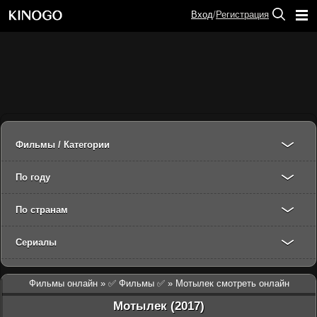
Вход
/
Регистрация
Фильмы / Категории
По году
По странам
Сериалы
Фильмы онлайн
»
✅ Фильмы ✅
» Мотылек смотреть онлайн
Мотылек (2017)