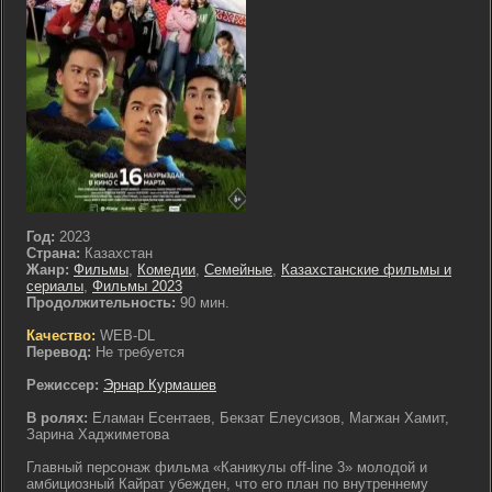
Год:
2023
Страна:
Казахстан
Жанр:
Фильмы
,
Комедии
,
Семейные
,
Казахстанские фильмы и
сериалы
,
Фильмы 2023
Продолжительность:
90 мин.
Качество:
WEB-DL
Перевод:
Не требуется
Режиссер:
Эрнар Курмашев
В ролях:
Еламан Есентаев, Бекзат Елеусизов, Магжан Хамит,
Зарина Хаджиметова
Главный персонаж фильма «Каникулы off-line 3» молодой и
амбициозный Кайрат убежден, что его план по внутреннему