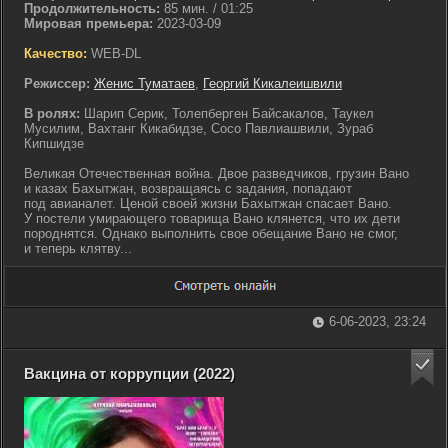
Продолжительность:
85 мин. / 01:25
Мировая премьера:
2023-03-09
Качество:
WEB-DL
Режиссер:
Женис Туматаев
,
Георгий Кикалеишвили
В ролях:
Шарип Серик, Толепберген Байсакалов, Таукел
Мусилим, Вахтанг Кикабидзе, Сосо Павлиашвили, Зураб
Кипшидзе
Великая Отечественная война. Двое разведчиков, грузин Вано
и казах Бахытжан, возвращаясь с задания, попадают
под авианалет. Ценой своей жизни Бахытжан спасает Вано.
У постели умирающего товарища Вано клянется, что их дети
породнятся. Однако выполнить свое обещание Вано не смог,
и теперь клятву...
6-06-2023, 23:24
Вакцина от коррупции (2022)