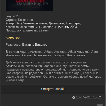
Год:
2023
Страна:
Казахстан
Жанр:
Зарубежные сериалы
,
Детективы
,
Триллеры
,
Казахстанские фильмы и сериалы
,
Фильмы 2023
Продолжительность:
22 мин.
Качество:
Режиссер:
Бахтияр Баденов
В ролях:
Адиль Ахметов, Айдос Аесбаев, Айша Агымбай, Асет
Имангали, Айгуль Наремгенова, Тамирис Жангазинова
Действие сериала «Шахристан» происходит в одном из
Алматинских ресторанов класса люкс, где богатые семьи
празднуют национальную предсвадебную традицию «кыз узату».
Обе стороны из родословных и влиятельных людей, способные
решить любую проблему. Однако в момент обряда некий человек
убивает отца...
13-07-2023, 15:52