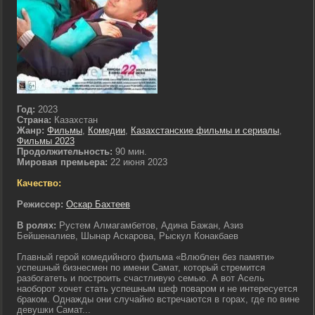
Год:
2023
Страна:
Казахстан
Жанр:
Фильмы
,
Комедии
,
Казахстанские фильмы и сериалы
,
Фильмы 2023
Продолжительность:
90 мин.
Мировая премьера:
22 июня 2023
Качество:
Режиссер:
Оскар Бахтеев
В ролях:
Рустем Алмагамбетов, Адина Бажан, Азиз
Бейшеналиев, Шынар Аскарова, Рыскул Конакбаев
Главный герой комедийного фильма «Влюблен без памяти»
успешный бизнесмен по имени Самат, который стремится
разбогатеть и построить счастливую семью. А вот Асель
наоборот хочет стать успешным шеф поваром и не интересуется
браком. Однажды они случайно встречаются в горах, где по вине
девушки Самат...