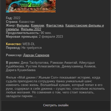
Год:
2022
Страна:
Казахстан
Жанр:
Фильмы
,
Комедии
,
Фантастика
,
Казахстанские фильмы и
сериалы
,
Фильмы 2022
Продолжительность:
90 мин.
Мировая премьера:
2 февраля 2023
Качество:
WEB-DL
Перевод:
Не требуется
Режиссер:
Дархан Саркенов
В ролях:
Дина Тасбулатова, Рамазан Амантай, Айжулдыз
Адайбекова, Рустем Алмагамбетов, Динмухаммед Ахимов,
Дарига Кушекбаева
Фильм «Мой джинн / Жыным Сол» показывает историю, когда
судьба преподнесла сотруднику банка уникальный шанс
изменить свою жизнь. Волшебный кувшин, который попал в его
руки, содержал в себе джинна – существо, способное исполнить
любые желания. Но сомнения о том, чего стоит пожелать,
овладели парнем....