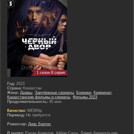
1 сезон 8 серия
Год:
2023
Страна:
Казахстан
Жанр:
Драмы
,
Зарубежные сериалы
,
Боевики
,
Криминал
,
Казахстанские фильмы и сериалы
,
Фильмы 2023
Продолжительность:
45 мин.
Качество:
WEBRip
Перевод:
Не требуется
Режиссер:
Диас Бертис
В ролях:
Рауан Ахмедов, Айбар Салы, Дамир Амангельдин,