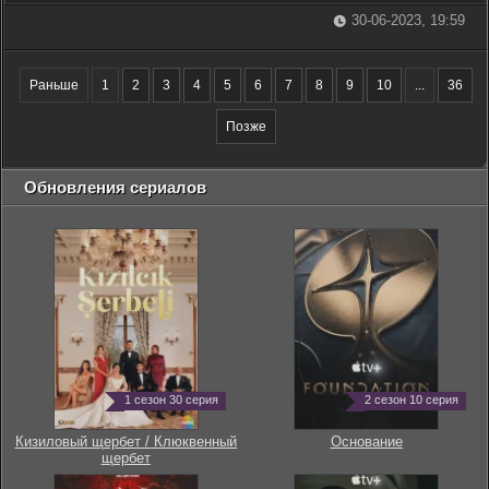
30-06-2023, 19:59
Раньше
1
2
3
4
5
6
7
8
9
10
...
36
Позже
Обновления сериалов
1 сезон 30 серия
2 сезон 10 серия
Кизиловый щербет / Клюквенный
Основание
щербет