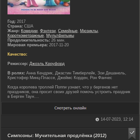
Год:
2017
Страна:
США
Жанр:
Комедии
,
Фэнтези
,
Семейные
,
Мюзиклы
,
Короткометражные
,
Мультфильмы
Продолжительность:
26 мин.
Мировая премьера:
2017-11-20
Качество:
Режиссер:
Джоэль Кроуфорд
В ролях:
Анна Кендрик, Джастин Тимберлейк, Зои Дешанель,
Кристофер Минц-Плассе, Джеймс Корден, Рон Фанчес
Когда королева троллей Поппи узнает, что у бергенов нет
праздников, она просит своих друзей помочь устроить праздник
в Берген Таун....
14-07-2023, 12:14
Симпсоны: Мучительная продлёнка (2012)