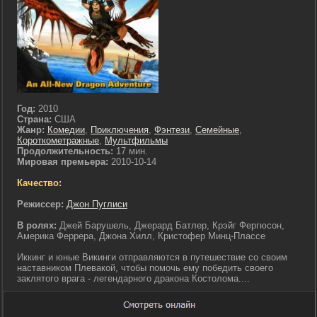
Год:
2010
Страна:
США
Жанр:
Комедии
,
Приключения
,
Фэнтези
,
Семейные
,
Короткометражные
,
Мультфильмы
Продолжительность:
17 мин.
Мировая премьера:
2010-10-14
Качество:
Режиссер:
Джон Пуглиси
В ролях:
Джей Барушель, Джерард Батлер, Крэйг Фергюсон,
Америка Феррера, Джона Хилл, Кристофер Минц-Плассе
Иккинг и юные Викинги отправляются в путешествие со своим
наставником Плевакой, чтобы помочь ему победить своего
заклятого врага - легендарного дракона Костолома....