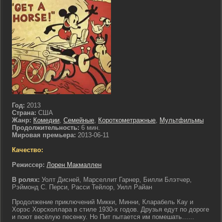
Год:
2013
Страна:
США
Жанр:
Комедии
,
Семейные
,
Короткометражные
,
Мультфильмы
Продолжительность:
6 мин.
Мировая премьера:
2013-06-11
Качество:
Режиссер:
Лорен Макмаллен
В ролях:
Уолт Дисней, Марселлит Гарнер, Билли Блэтчер,
Рэймонд С. Перси, Расси Тейлор, Уилл Райан
Продолжение приключений Микки, Минни, Кларабель Кау и
Хорэс Хорсколлара в стиле 1930-х годов. Друзья едут по дороге
и поют весёлую песенку. Но Пит пытается им помешать…...